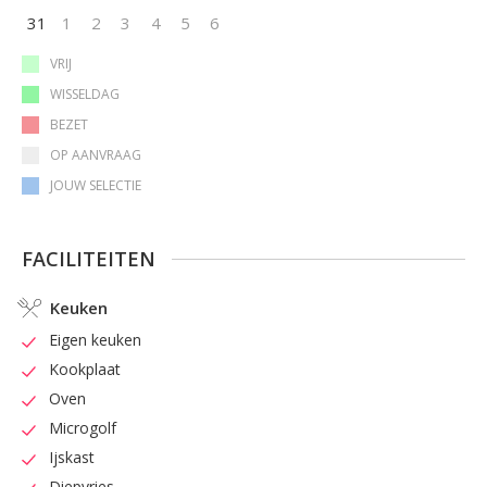
31
1
2
3
4
5
6
VRIJ
WISSELDAG
BEZET
OP AANVRAAG
JOUW SELECTIE
FACILITEITEN
Keuken
Eigen keuken
Kookplaat
Oven
Microgolf
Ijskast
Diepvries