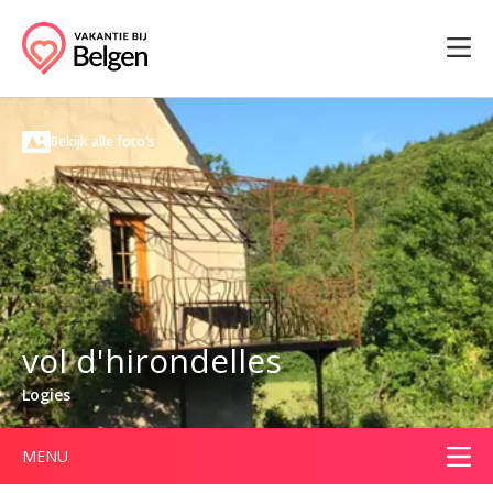
Bekijk alle foto's
vol d'hirondelles
Logies
MENU