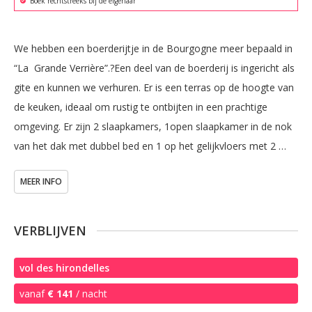
Boek rechtstreeks bij de eigenaar
We hebben een boerderijtje in de Bourgogne meer bepaald in 
“La  Grande Verrière”.?Een deel van de boerderij is ingericht als 
gite en kunnen we verhuren. Er is een terras op de hoogte van 
de keuken, ideaal om rustig te ontbijten in een prachtige 
omgeving. Er zijn 2 slaapkamers, 1open slaapkamer in de nok 
van het dak met dubbel bed en 1 op het gelijkvloers met 2 
enkel bedden die natuurlijk tegen mekaar kunnen gezet 
MEER INFO
worden.Eventueel kan men nog van een kinderbedje gebruik 
maken. 

Op het tussenverdiep is de badkamer met douche en toilet.?De 
VERBLIJVEN
keuken met vaatwas, gasfornuis, koelkast, microgolfoven, enz. 
, sluit aan op het woonvertrek met eettafel en salon. Voor 
vol des hirondelles
grotere gezinnen is er de mogelijkheid de meidenkamer bij te 
vanaf
€ 141
/ nacht
huren. Goed voor 2 personen, er is een toilet en wasbakje.?Er 