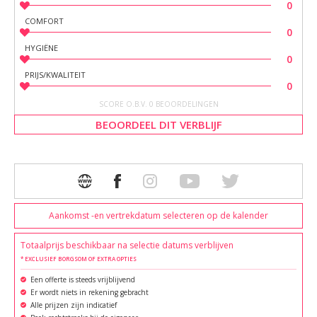
0
COMFORT
0
HYGIËNE
0
PRIJS/KWALITEIT
0
SCORE O.B.V. 0 BEOORDELINGEN
BEOORDEEL DIT VERBLIJF
Aankomst -en vertrekdatum selecteren op de kalender
Totaalprijs beschikbaar na selectie datums verblijven
* EXCLUSIEF BORGSOM OF EXTRA OPTIES
Een offerte is steeds vrijblijvend
Er wordt niets in rekening gebracht
Alle prijzen zijn indicatief