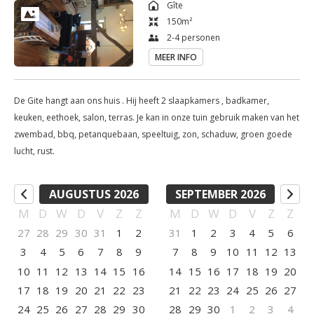
Gîte
is een restaurant met kruidenier en broodafhaalpunt op 10 
150
m²
minuten stappen ( ja je zal je auto laten staan) Op 15 minuten 
2-4 personen
rijden ben je in Autun met alle winkels en mogelijkheden. 

MEER INFO
In de zomer kunnen de gasten ook gebruik maken van het 
zwembad , er is ook nog een speelweide met petanquebaan  ( 
De Gite hangt aan ons huis . Hij heeft 2 slaapkamers , badkamer,
een kinderspeeltuig een badminton netje, een voetbal goal 
keuken, eethoek, salon, terras. Je kan in onze tuin gebruik maken van het
enz. er staan ook nog enkele fietsen. )

zwembad, bbq, petanquebaan, speeltuig, zon, schaduw, groen goede
?De omgeving is ideaal om te wandelen en te fietsen. Van bij 
lucht, rust.
ons uit kan je natuurlijk ook de wijde omgeving verkennen 
buiten de natuur zijn er heel wat prachtige plaatsjes, dorpen en 
AUGUSTUS 2026
SEPTEMBER 2026
steden te ontdekken.
M
D
W
D
V
Z
Z
M
D
W
D
V
Z
Z
27
28
29
30
31
1
2
31
1
2
3
4
5
6
3
4
5
6
7
8
9
7
8
9
10
11
12
13
10
11
12
13
14
15
16
14
15
16
17
18
19
20
17
18
19
20
21
22
23
21
22
23
24
25
26
27
24
25
26
27
28
29
30
28
29
30
1
2
3
4