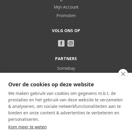
Mijn Account
Promoten
VOLG ONS OP
PARTNERS
Somebay
Vakantie bij Nederlanders
Over de cookies op deze website
POPULAIR
We maken gebruik van cookies om gegevens m.b.t. de
prestaties en het gebruik van deze website te verzamelen
Frankrijk
& analyseren, om sociale netwerkfunctionaliteiten aan te
Spanje
bieden en onze content & advertenties te verbeteren en
Portugal
personaliseren.
Kom meer te weten
Italië