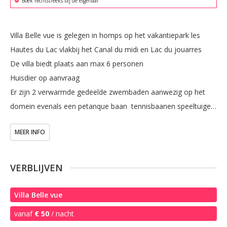
Boek rechtstreeks bij de eigenaar
Villa Belle vue is gelegen in homps op het vakantiepark les 
Hautes du Lac vlakbij het Canal du midi en Lac du jouarres

De villa biedt plaats aan max 6 personen

Huisdier op aanvraag

Er zijn 2 verwarmde gedeelde zwembaden aanwezig op het 
domein evenals een petanque baan  tennisbaanen speeltuigen 
voor de kinderen.
MEER INFO
VERBLIJVEN
Villa Belle vue
vanaf
€ 50
/ nacht