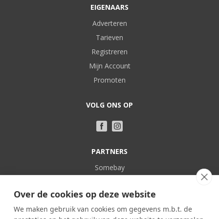
EIGENAARS
Adverteren
Tarieven
Registreren
Mijn Account
Promoten
VOLG ONS OP
PARTNERS
Somebay
Vakantie bij Nederlanders
Over de cookies op deze website
POPULAIR
We maken gebruik van cookies om gegevens m.b.t. de