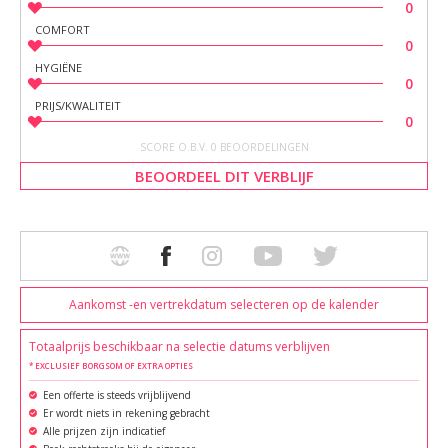
0
COMFORT
0
HYGIËNE
0
PRIJS/KWALITEIT
0
SCORE O.B.V. 0 BEOORDELINGEN
BEOORDEEL DIT VERBLIJF
Aankomst -en vertrekdatum selecteren op de kalender
Totaalprijs beschikbaar na selectie datums verblijven
* EXCLUSIEF BORGSOM OF EXTRA OPTIES
Een offerte is steeds vrijblijvend
Er wordt niets in rekening gebracht
Alle prijzen zijn indicatief