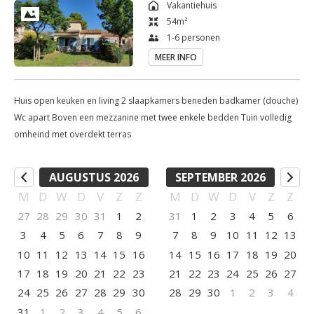
Vakantiehuis
54
m²
1-6 personen
MEER INFO
Huis open keuken en living 2 slaapkamers beneden badkamer (douche)
Wc apart Boven een mezzanine met twee enkele bedden Tuin volledig
omheind met overdekt terras
AUGUSTUS 2026
SEPTEMBER 2026
M
D
W
D
V
Z
Z
M
D
W
D
V
Z
Z
27
28
29
30
31
1
2
31
1
2
3
4
5
6
3
4
5
6
7
8
9
7
8
9
10
11
12
13
10
11
12
13
14
15
16
14
15
16
17
18
19
20
17
18
19
20
21
22
23
21
22
23
24
25
26
27
24
25
26
27
28
29
30
28
29
30
1
2
3
4
31
1
2
3
4
5
6