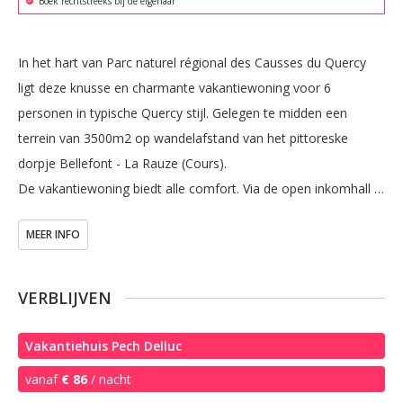
Boek rechtstreeks bij de eigenaar
In het hart van Parc naturel régional des Causses du Quercy 
ligt deze knusse en charmante vakantiewoning voor 6 
personen in typische Quercy stijl. Gelegen te midden een 
terrein van 3500m2 op wandelafstand van het pittoreske 
dorpje Bellefont - La Rauze (Cours).

De vakantiewoning biedt alle comfort. Via de open inkomhall 
komt u, in de ruime living, waar u via grote glaspartijen, een 
MEER INFO
spectaculair zicht geniet op de weidse omgeving. Voorzien van 
satelliet TV (TV Vlaanderen) en DVD speler. Aansluitend aan de 
living bevindt zich de volledig ingerichte keuken. Een 
VERBLIJVEN
vaatwasser, twee koelkasten, twee ovens,  diepvries en een 5-
pits gasfornuis staan ter beschikking.

Vakantiehuis Pech Delluc
De nachthall biedt u toegang tot de twee (gelijkvloerse) 
vanaf
€ 86
/ nacht
slaapkamers voorzien van ruime opbergkasten. De badkamer 