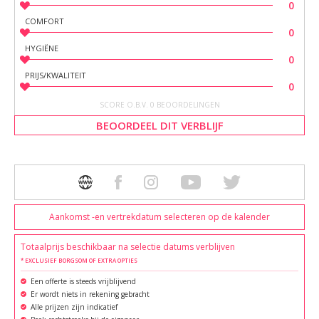
0
COMFORT
0
HYGIËNE
0
PRIJS/KWALITEIT
0
SCORE O.B.V. 0 BEOORDELINGEN
BEOORDEEL DIT VERBLIJF
Aankomst -en vertrekdatum selecteren op de kalender
Totaalprijs beschikbaar na selectie datums verblijven
* EXCLUSIEF BORGSOM OF EXTRA OPTIES
Een offerte is steeds vrijblijvend
Er wordt niets in rekening gebracht
Alle prijzen zijn indicatief