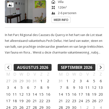
Villa
beschikt over een dubbele wastafel, een instapdouche, 
120
m²
handdoek- en haardroger, een wasmachine en een apart toilet.

2-6 personen
Het terras met tuinmeubilair geeft toegang tot het zwembad 
MEER INFO
(9m x 4m).

Beneden in het dal (4km) ligt het dorpje Vers. Daar kan je 
In het Parc Régional des Causses du Quercy in het hart van de Lot staat
terecht voor dagdagelijkse aankopen (bakker, kruidenier), 
het alleenstaand vakantiehuis Pech Delluc. Het land van water, steen en
gezellig restaurant, pizzeria. 

van kalk, van prachtige onderaardse gewelven en van lange trektochten.
In het volgende dorpje (8km) St. Gery is een apotheek en 
Van fauna en flora... Wenst u deze charmante vakantiewoning , nabij
dokter. Eveneens bakker, superette, restaurant. In Cahors 
Cahors te huren, kan u ons contacteren. Tel. +32 (0) 473 62 30 58. Wij
verhuren met aankomst op zaterdag vanaf 16u tot vertrek op zaterdag
(15km) zijn de grote supermarkten : Carrefour, Lidl, ...
AUGUSTUS 2026
SEPTEMBER 2026
10u. In de huurprijs begrepen : water, gas en elektriciteit. Gratis WIFI.
M
D
W
D
V
Z
Z
M
D
W
D
V
Z
Z
Bed- bad- en keukenlinnen zijn door de huurders te voorzien.
27
28
29
30
31
1
2
31
1
2
3
4
5
6
3
4
5
6
7
8
9
7
8
9
10
11
12
13
10
11
12
13
14
15
16
14
15
16
17
18
19
20
17
18
19
20
21
22
23
21
22
23
24
25
26
27
24
25
26
27
28
29
30
28
29
30
1
2
3
4