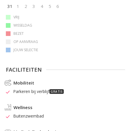
31
1
2
3
4
5
6
VRIJ
WISSELDAG
BEZET
OP AANVRAAG
JOUW SELECTIE
FACILITEITEN
Mobiliteit
Parkeren bij verblijf
GRATIS
Wellness
Buitenzwembad