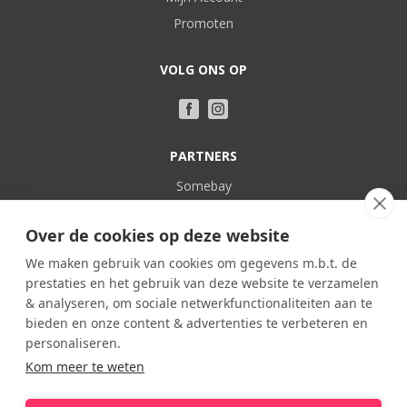
Promoten
VOLG ONS OP
PARTNERS
Somebay
Vakantie bij Nederlanders
Over de cookies op deze website
POPULAIR
We maken gebruik van cookies om gegevens m.b.t. de
prestaties en het gebruik van deze website te verzamelen
Frankrijk
& analyseren, om sociale netwerkfunctionaliteiten aan te
Spanje
bieden en onze content & advertenties te verbeteren en
Portugal
personaliseren.
Kom meer te weten
Italië
België