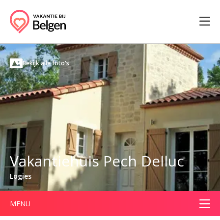
Bekijk alle foto's
Vakantiehuis Pech Delluc
Logies
MENU