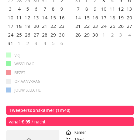
27
28
29
30
31
1
2
31
1
2
3
4
5
6
3
4
5
6
7
8
9
7
8
9
10
11
12
13
10
11
12
13
14
15
16
14
15
16
17
18
19
20
17
18
19
20
21
22
23
21
22
23
24
25
26
27
24
25
26
27
28
29
30
28
29
30
1
2
3
4
31
1
2
3
4
5
6
VRIJ
WISSELDAG
BEZET
OP AANVRAAG
JOUW SELECTIE
Tweepersoonskamer (1m40)
vanaf
€ 95
/ nacht
Kamer
16
m²