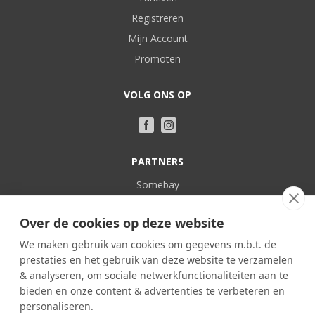
Registreren
Mijn Account
Promoten
VOLG ONS OP
PARTNERS
Somebay
Vakantie bij Nederlanders
Over de cookies op deze website
POPULAIR
We maken gebruik van cookies om gegevens m.b.t. de
prestaties en het gebruik van deze website te verzamelen
Frankrijk
& analyseren, om sociale netwerkfunctionaliteiten aan te
Spanje
bieden en onze content & advertenties te verbeteren en
Portugal
personaliseren.