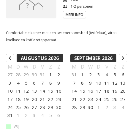
1-2 personen
MEER INFO
Comfortabele kamer met een tweepersoonsbed (twijfelaar), airco,
koelkast en koffiezetapparaat.
AUGUSTUS 2026
SEPTEMBER 2026
M
D
W
D
V
Z
Z
M
D
W
D
V
Z
Z
27
28
29
30
31
1
2
31
1
2
3
4
5
6
3
4
5
6
7
8
9
7
8
9
10
11
12
13
10
11
12
13
14
15
16
14
15
16
17
18
19
20
17
18
19
20
21
22
23
21
22
23
24
25
26
27
24
25
26
27
28
29
30
28
29
30
1
2
3
4
31
1
2
3
4
5
6
VRIJ