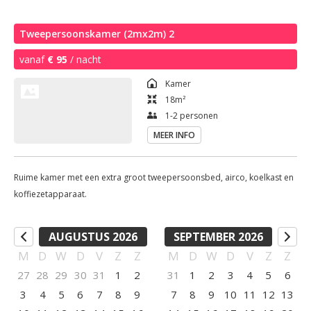
Tweepersoonskamer (2mx2m) 2
vanaf
€ 95
/ nacht
Kamer
18
m²
1-2 personen
MEER INFO
Ruime kamer met een extra groot tweepersoonsbed, airco, koelkast en
koffiezetapparaat.
AUGUSTUS 2026
SEPTEMBER 2026
M
D
W
D
V
Z
Z
M
D
W
D
V
Z
Z
27
28
29
30
31
1
2
31
1
2
3
4
5
6
3
4
5
6
7
8
9
7
8
9
10
11
12
13