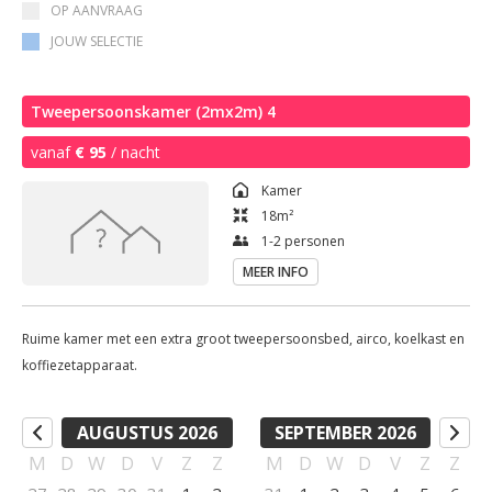
OP AANVRAAG
JOUW SELECTIE
Tweepersoonskamer (2mx2m) 4
vanaf
€ 95
/ nacht
Kamer
18
m²
1-2 personen
MEER INFO
Ruime kamer met een extra groot tweepersoonsbed, airco, koelkast en
koffiezetapparaat.
AUGUSTUS 2026
SEPTEMBER 2026
M
D
W
D
V
Z
Z
M
D
W
D
V
Z
Z