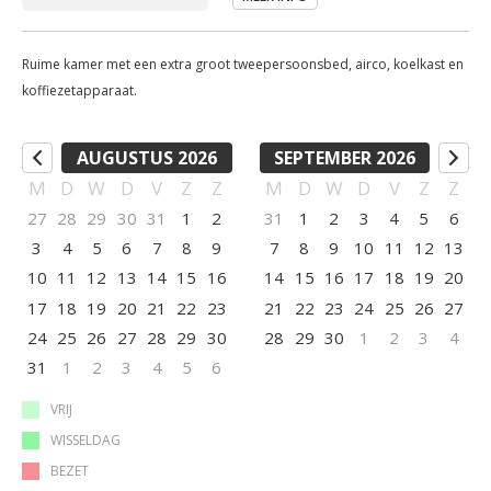
Ruime kamer met een extra groot tweepersoonsbed, airco, koelkast en
koffiezetapparaat.
AUGUSTUS 2026
SEPTEMBER 2026
M
D
W
D
V
Z
Z
M
D
W
D
V
Z
Z
27
28
29
30
31
1
2
31
1
2
3
4
5
6
3
4
5
6
7
8
9
7
8
9
10
11
12
13
10
11
12
13
14
15
16
14
15
16
17
18
19
20
17
18
19
20
21
22
23
21
22
23
24
25
26
27
24
25
26
27
28
29
30
28
29
30
1
2
3
4
31
1
2
3
4
5
6
VRIJ
WISSELDAG
BEZET