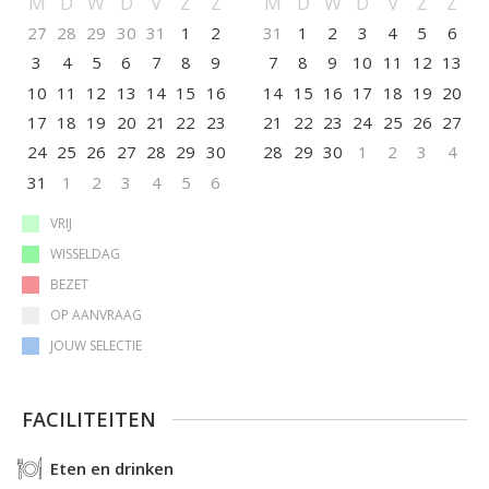
M
D
W
D
V
Z
Z
M
D
W
D
V
Z
Z
27
28
29
30
31
1
2
31
1
2
3
4
5
6
3
4
5
6
7
8
9
7
8
9
10
11
12
13
10
11
12
13
14
15
16
14
15
16
17
18
19
20
17
18
19
20
21
22
23
21
22
23
24
25
26
27
24
25
26
27
28
29
30
28
29
30
1
2
3
4
31
1
2
3
4
5
6
VRIJ
WISSELDAG
BEZET
OP AANVRAAG
JOUW SELECTIE
FACILITEITEN
Eten en drinken