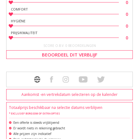
0
COMFORT
0
HYGIËNE
0
PRIJS/KWALITEIT
0
SCORE O.B.V. 0 BEOORDELINGEN
BEOORDEEL DIT VERBLIJF
Aankomst -en vertrekdatum selecteren op de kalender
Totaalprijs beschikbaar na selectie datums verblijven
* EXCLUSIEF BORGSOM OF EXTRA OPTIES
Een offerte is steeds vrijblijvend
Er wordt niets in rekening gebracht
Alle prijzen zijn indicatief