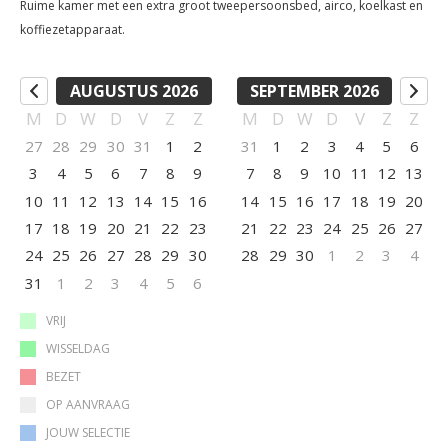
Ruime kamer met een extra groot tweepersoonsbed, airco, koelkast en
koffiezetapparaat.
AUGUSTUS 2026
SEPTEMBER 2026
M
D
W
D
V
Z
Z
M
D
W
D
V
Z
Z
27
28
29
30
31
1
2
31
1
2
3
4
5
6
3
4
5
6
7
8
9
7
8
9
10
11
12
13
10
11
12
13
14
15
16
14
15
16
17
18
19
20
17
18
19
20
21
22
23
21
22
23
24
25
26
27
24
25
26
27
28
29
30
28
29
30
1
2
3
4
31
1
2
3
4
5
6
VRIJ
WISSELDAG
BEZET
OP AANVRAAG
JOUW SELECTIE