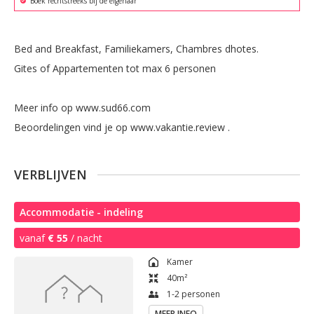
Boek rechtstreeks bij de eigenaar
Bed and Breakfast, Familiekamers, Chambres dhotes.

Gites of Appartementen tot max 6 personen

Meer info op www.sud66.com

Beoordelingen vind je op www.vakantie.review .
VERBLIJVEN
Accommodatie - indeling
vanaf
€ 55
/ nacht
Kamer
40
m²
1-2 personen
MEER INFO