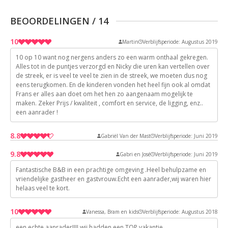
BEOORDELINGEN
/
14
10
Martin
Verblijfsperiode: Augustus 2019
10 op 10 want nog nergens anders zo een warm onthaal gekregen.
10
Alles tot in de puntjes verzorgd en Nicky die uren kan vertellen over
de streek, er is veel te veel te zien in de streek, we moeten dus nog
10
eens terugkomen. En de kinderen vonden het heel fijn ook al omdat
10
Frans er alles aan doet om het hen zo aangenaam mogelijk te
10
maken. Zeker Prijs / kwaliteit , comfort en service, de ligging, enz..
een aanrader !
10
8.8
Gabriël Van der Mast
Verblijfsperiode: Juni 2019
9.8
Gabri en José
Verblijfsperiode: Juni 2019
9
Fantastische B&B in een prachtige omgeving .Heel behulpzame en
10
9
vriendelijke gastheer en gastvrouw.Echt een aanrader,wij waren hier
8
helaas veel te kort.
10
8
10
9
10
Vanessa, Bram en kids
Verblijfsperiode: Augustus 2018
10
een echte aanrader!!!! wij hadden een TOP vakantie