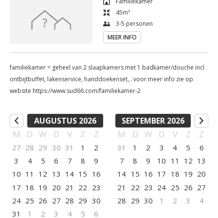
Familiekamer
45
m²
3-5 personen
MEER INFO
familiekamer = geheel van 2 slaapkamers met 1 badkamer/douche incl
ontbijtbuffet, lakenservice, handdoekenset,.. voor meer info zie op
website https://www.sud66.com/familiekamer-2
AUGUSTUS 2026
SEPTEMBER 2026
M
D
W
D
V
Z
Z
M
D
W
D
V
Z
Z
27
28
29
30
31
1
2
31
1
2
3
4
5
6
3
4
5
6
7
8
9
7
8
9
10
11
12
13
10
11
12
13
14
15
16
14
15
16
17
18
19
20
17
18
19
20
21
22
23
21
22
23
24
25
26
27
24
25
26
27
28
29
30
28
29
30
1
2
3
4
31
1
2
3
4
5
6