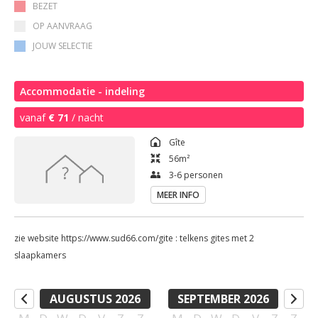
BEZET
OP AANVRAAG
JOUW SELECTIE
Accommodatie - indeling
vanaf
€ 71
/ nacht
Gîte
56
m²
3-6 personen
MEER INFO
zie website https://www.sud66.com/gite : telkens gites met 2
slaapkamers
AUGUSTUS 2026
SEPTEMBER 2026