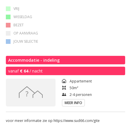
VRIJ
WISSELDAG
BEZET
OP AANVRAAG
JOUW SELECTIE
Accommodatie - indeling
vanaf
€ 64
/ nacht
Appartement
50
m²
2-4 personen
MEER INFO
voor meer informatie zie op https://www.sud66.com/gite