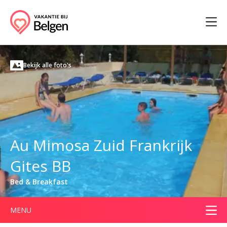
Bekijk alle foto's
Au Mimosa Zuid Frankrijk
Gites BB
Bed & Breakfast
MENU