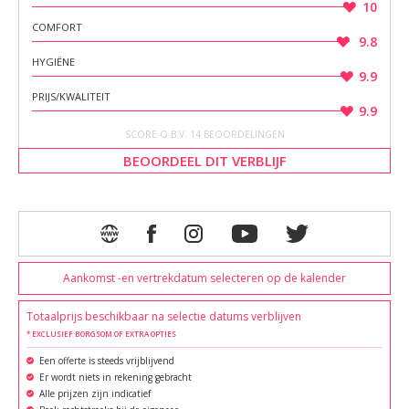
10
COMFORT
9.8
HYGIËNE
9.9
PRIJS/KWALITEIT
9.9
SCORE O.B.V. 14 BEOORDELINGEN
BEOORDEEL DIT VERBLIJF
Aankomst -en vertrekdatum selecteren op de kalender
Totaalprijs beschikbaar na selectie datums verblijven
* EXCLUSIEF BORGSOM OF EXTRA OPTIES
Een offerte is steeds vrijblijvend
Er wordt niets in rekening gebracht
Alle prijzen zijn indicatief