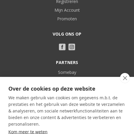
Registreren
Mijn Account
Promoten
VOLG ONS OP
PARTNERS
Somebay
Vakantie bij Nederlanders
Over de cookies op deze website
POPULAIR
We maken gebruik van cookies om gegevens m.b.t. de
prestaties en het gebruik van deze website te verzamelen
Frankrijk
& analyseren, om sociale netwerkfunctionaliteiten aan te
Spanje
bieden en onze content & advertenties te verbeteren en
Portugal
personaliseren.
Kom meer te weten
Italië