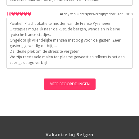
10
10
10
10
Eddy Van Obbergen
Verblijfsperiode: April 2018
10
Positief: Prachtlokatie te midden van de Franse Pyreneëen.
10
10
Uitstapjes mogelijk naar de kust, de bergen, wandelen in kleine
typische franse stadjes.
10
10
Ongelooflijk vriendelijke mensen met oog voor de gasten. Zeer
10
gastvrij, geweldig ontbijt, ...
10
De ideale plek om de stress te vergeten.
We zijn reeds vele malen ter plaatse geweest en telkens is het een
10
zeer geslaagd verblijf!
MEER BEOORDELINGEN
Vakantie bij Belgen