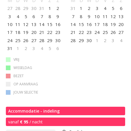
M
D
W
D
V
Z
Z
M
D
W
D
V
Z
Z
27
28
29
30
31
1
2
31
1
2
3
4
5
6
3
4
5
6
7
8
9
7
8
9
10
11
12
13
10
11
12
13
14
15
16
14
15
16
17
18
19
20
17
18
19
20
21
22
23
21
22
23
24
25
26
27
24
25
26
27
28
29
30
28
29
30
1
2
3
4
31
1
2
3
4
5
6
VRIJ
WISSELDAG
BEZET
OP AANVRAAG
JOUW SELECTIE
Accommodatie - indeling
vanaf
€ 95
/ nacht