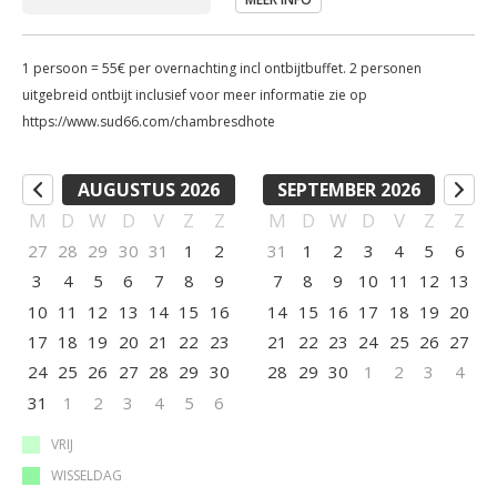
1 persoon = 55€ per overnachting incl ontbijtbuffet. 2 personen
uitgebreid ontbijt inclusief voor meer informatie zie op
https://www.sud66.com/chambresdhote
AUGUSTUS 2026
SEPTEMBER 2026
M
D
W
D
V
Z
Z
M
D
W
D
V
Z
Z
27
28
29
30
31
1
2
31
1
2
3
4
5
6
3
4
5
6
7
8
9
7
8
9
10
11
12
13
10
11
12
13
14
15
16
14
15
16
17
18
19
20
17
18
19
20
21
22
23
21
22
23
24
25
26
27
24
25
26
27
28
29
30
28
29
30
1
2
3
4
31
1
2
3
4
5
6
VRIJ
WISSELDAG