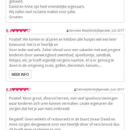
gehaald.
10
David en Anne zijn heel vriendelijke eigenaars.
10
Wij zullen veel reclame maken voor jullie.
Groeten
10
8.4
Hanneke Mos
Verblijfsperiode: Juli 2017
Positief: We komen er al jaren en hebben alle huisjes wel een keer
9
bewoond. Het is er heerlijk en
Voor ieder wat wils. Zeker ideaal voor een vakantie met wat jongere
9
kinderen door aanwezigheid zwembad, speeltuintje, zandbak,
9
fietsjes, etc. Je hoeft eigenlijk nergens naartoe. Al is er genoeg te
9
doen in de omgeving zoals, golfen, dierentuin, kanoën,
binnenzwembad, zwemmeer, marktjes, broccanterien, you name it.
6
MEER INFO
Anne en David kunnen je er alles over vertellen (maar er ligt ook een
handige map met informatie voor je klaar) elke ochtend wordt er
vers brood voor je gehaald en als je heerlijk wil eten kun je dat
8.8
Eveline
Verblijfsperiode: Juni 2017
gewoon bij Anne en David doen onder de leuke Abri aan een lange
gezellige tafel.
Positief: Mooi groot, sfeervol terrein, met veel speelvoorzieningen
8
Ik ga ar altijd hardlopen, maar andere mensen zie ik fietsen en
waar kinderen zich uren kunnen vermaken. Leuke eigenaren die
wandelen. Met alle heuvels is dat uitstekend voorbije conditie!
zorgen dat het je aan niets ontbreekt
9
Kortom een ideale vakantieplek!
9
Negatief: Geen winkels of restaurants in de buurt (maar David en
Negatief: Moet dat echt? Moeilijk;-) alles is gezellig en ruim ingericht.
9
Anne zorgen desgewenst voor een heerlijk diner of vers brood dus
Ieder huisje op zijn eigen manier. Verwacht niet dat alles nieuw van
dit hoeft geen probleem te zijn)