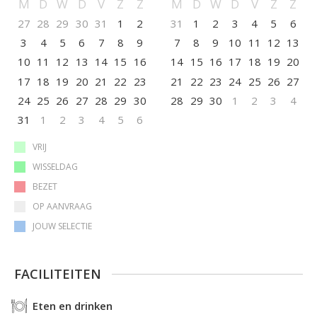
M
D
W
D
V
Z
Z
M
D
W
D
V
Z
Z
oven koelkast met vriesvak magnetron/microgolf vaatwasser
27
28
29
30
31
1
2
31
1
2
3
4
5
6
3
4
5
6
7
8
9
7
8
9
10
11
12
13
10
11
12
13
14
15
16
14
15
16
17
18
19
20
17
18
19
20
21
22
23
21
22
23
24
25
26
27
24
25
26
27
28
29
30
28
29
30
1
2
3
4
31
1
2
3
4
5
6
VRIJ
WISSELDAG
BEZET
OP AANVRAAG
JOUW SELECTIE
FACILITEITEN
Eten en drinken