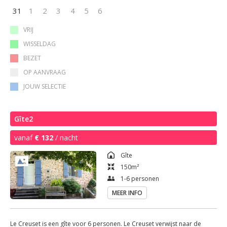
woonkamer comfortabele zetels televisie en radio wifi tijdschriften en
31
1
2
3
4
5
6
boeken spelletjes en speelgoed voor de kinderen Er is beneden ook
een toilet. Via de trap komt u op de eerste verdieping met: 3
VRIJ
slaapkamers met elk 2 éénpersoons bedden kinderbedje kledingkast
WISSELDAG
de badkamer met: inloopdouche lavabo toilet haardroger elektrische
BEZET
verwarming
OP AANVRAAG
JOUW SELECTIE
Gîte2
vanaf
€ 132
/ nacht
Gîte
150
m²
1-6 personen
MEER INFO
Le Creuset is een gîte voor 6 personen. Le Creuset verwijst naar de