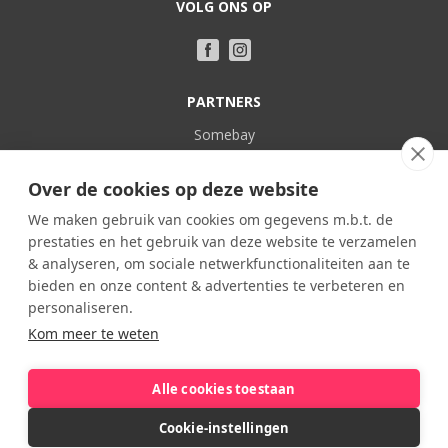
VOLG ONS OP
PARTNERS
Somebay
Vakantie bij Nederlanders
Over de cookies op deze website
POPULAIR
We maken gebruik van cookies om gegevens m.b.t. de
prestaties en het gebruik van deze website te verzamelen
Frankrijk
& analyseren, om sociale netwerkfunctionaliteiten aan te
Spanje
bieden en onze content & advertenties te verbeteren en
Portugal
personaliseren.
Kom meer te weten
Italië
België
Alle cookies toestaan
Cookie-instellingen