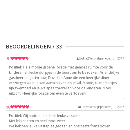
BEOORDELINGEN
/
33
9
Saskia
Verblijfsperiode: Juli 2017
Positief: Hele mooie groene locatie met genoeg ruimte voor de
9
kinderen en leuke dorpjes in de buurt om te bezoeken. Vriendelijke
gastheer en gastvrouw, David en Anne die een heerlijke diner
9
verzorgen waar je kan aanschuiven als je wil. Mooie, ruime huisjes,
9
fijn zwembad en leuke speeltoestellen voor de kinderen. Mooi
9
uitzicht. Heerlijke locatie om even te vertoeven!
9
10
Lucje
Verblijfsperiode: Juli 2017
Positief: Wij hadden een hele leuke vakantie.
10
Met lekker eten en heel mooi weer.
We hebben leuke uitstapjes gedaan en ons beste frans boven
10