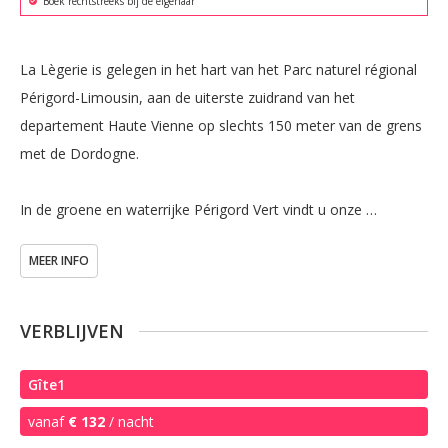
Boek rechtstreeks bij de eigenaar
La Lègerie is gelegen in het hart van het Parc naturel régional 
Périgord-Limousin, aan de uiterste zuidrand van het 
departement Haute Vienne op slechts 150 meter van de grens 
met de Dordogne.

In de groene en waterrijke Périgord Vert vindt u onze 
omgebouwde Franse boerenhoeve. De hoeve met zijn 
MEER INFO
typische Franse charme is voorzien van alle hedendaags 
comfort. De gîtes zijn volgens onze eigen smaak modern 
ingericht.

VERBLIJVEN
Op het domein van 5 hectare bevinden zich vier gîtes, Le 
Gîte1
Creuset en La Châtaigne in de voormalige hoeve en Le Petit 
vanaf
€ 132
/ nacht
Prince en La Grenouille in de oude schuur.
