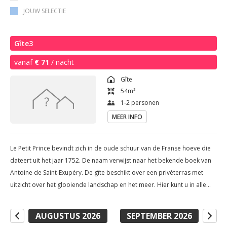
JOUW SELECTIE
Gîte3
vanaf
€ 71
/ nacht
Gîte
54
m²
1-2 personen
MEER INFO
Le Petit Prince bevindt zich in de oude schuur van de Franse hoeve die
dateert uit het jaar 1752. De naam verwijst naar het bekende boek van
Antoine de Saint-Exupéry. De gîte beschikt over een privéterras met
uitzicht over het glooiende landschap en het meer. Hier kunt u in alle
rust genieten van een heerlijk boek en een glas wijn. U komt binnen in
een ruime living met eetgedeelte. De living: comfortabele zetels televisie
AUGUSTUS 2026
SEPTEMBER 2026
radio wifi tijdschriften en boeken het keukengedeelte gasfornuis met