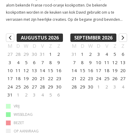
alom bekende Franse rood-oranje kookpotten. De bekende
kookpotten worden in de keuken van kok David gebruikt om u te
verrassen met zijn heerlijke creaties. Op de begane grond bevinden
zich: de keuken - gasfornuis met oven - koelkast met vriesvak -
magnetron/microgolf - vaatwasser - kinderstoel de open woonkamer
AUGUSTUS 2026
SEPTEMBER 2026
met comfortabele zetels - televisie - radio - wifi - tijdschriften en boeken
M
D
W
D
V
Z
Z
M
D
W
D
V
Z
Z
- spelletjes en speelgoed voor de kinderen Er is beneden ook een toilet.
27
28
29
30
31
1
2
31
1
2
3
4
5
6
Via de oude houten trap komt u op de eerste verdieping, waar zich drie
3
4
5
6
7
8
9
7
8
9
10
11
12
13
slaapkamers voor twee personen en een badkamer bevind De
slaapkamers zijn uitgerust met elk: - 2 eenpersoonsbedden -
10
11
12
13
14
15
16
14
15
16
17
18
19
20
kinderbedje - elektrische verwarming De badkamer is uitgerust met: -
17
18
19
20
21
22
23
21
22
23
24
25
26
27
douche - lavabo - toilet - haardroger Le Creuset heeft zijn eigen terras
24
25
26
27
28
29
30
28
29
30
1
2
3
4
aan de zijkant van het huis, dat te bereiken is via de woonkamer. Aan de
31
1
2
3
4
5
6
voorkant hebt u een prachtig en wijds uitzicht over het glooiende
landschap en het meer. Aan de achterkant is er zicht op de tuin en het
VRIJ
zwembad.
WISSELDAG
BEZET
OP AANVRAAG