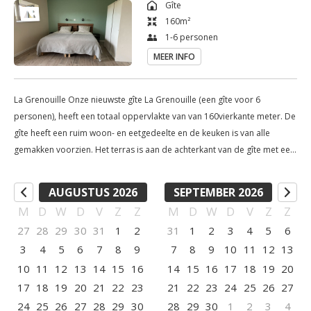
Gîte
160
m²
's Avonds bieden wij de mogelijkheid om te genieten van een 
1-6 personen
heerlijk driegangendiner die bereid wordt door de gastheer.
MEER INFO
La Grenouille Onze nieuwste gîte La Grenouille (een gîte voor 6
personen), heeft een totaal oppervlakte van van 160vierkante meter. De
gîte heeft een ruim woon- en eetgedeelte en de keuken is van alle
gemakken voorzien. Het terras is aan de achterkant van de gîte met een
prachtig weids uitzicht op het meer en het weiland. Na een dag van
zwemmen of bezoek van dorpjes kun je hier heerlijk genieten van de
AUGUSTUS 2026
SEPTEMBER 2026
rust. De boven verdieping heeft drie slaapkamers en een badkamer. De
M
D
W
D
V
Z
Z
M
D
W
D
V
Z
Z
kamers zijn voorzien van comfortabele boxspring bedden en voor de
27
28
29
30
31
1
2
31
1
2
3
4
5
6
allerkleinste zetten we graag een bedje bij. Willen jullie genieten van de
3
4
5
6
7
8
9
7
8
9
10
11
12
13
rust en het fantastische uitzicht dan is La Grenouille de perfecte gîte
voor jullie. Op de begane grond bevinden zich: keuken elektrisch
10
11
12
13
14
15
16
14
15
16
17
18
19
20
fornuis met oven koelkast magnetron/microgolf vaatwasser kinderstoel
17
18
19
20
21
22
23
21
22
23
24
25
26
27
broodrooster koffiezetapparaat senseo waterkoker wasmachine open
24
25
26
27
28
29
30
28
29
30
1
2
3
4