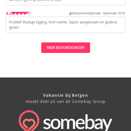
9
de Ikea is;-)
8.6
Kelly
Verblijfsperiode: September 2016
Positief: Rustige ligging. Veel ruimte. Super aangenaam en gastvrij
8
gezin!
9
9
MEER BEOORDELINGEN
9
8
Vakantie bij Belgen
maakt deel uit van de Somebay Group