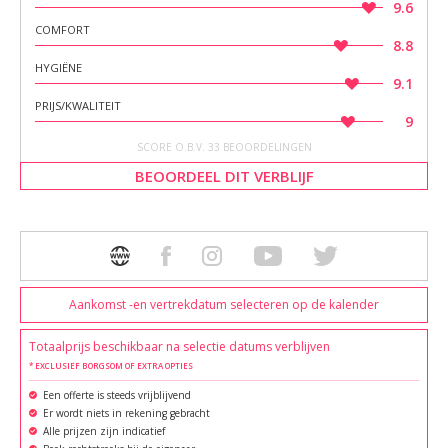
9.6
COMFORT
8.8
HYGIËNE
9.1
PRIJS/KWALITEIT
9
SCORE O.B.V. 33 BEOORDELINGEN
BEOORDEEL DIT VERBLIJF
Aankomst -en vertrekdatum selecteren op de kalender
Totaalprijs beschikbaar na selectie datums verblijven
* EXCLUSIEF BORGSOM OF EXTRA OPTIES
Een offerte is steeds vrijblijvend
Er wordt niets in rekening gebracht
Alle prijzen zijn indicatief