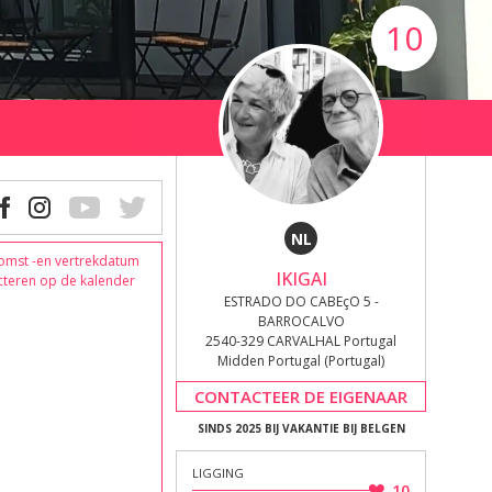
10
NL
omst -en vertrekdatum
IKIGAI
cteren op de kalender
ESTRADO DO CABEçO 5 -
BARROCALVO
2540-329 CARVALHAL Portugal
Midden Portugal (Portugal)
CONTACTEER DE EIGENAAR
SINDS 2025 BIJ VAKANTIE BIJ BELGEN
LIGGING
10