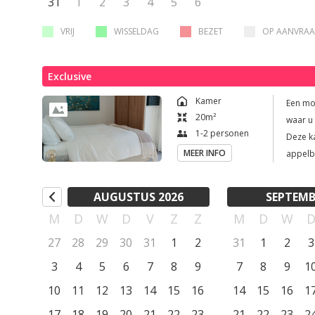
31
1
2
3
4
5
6
VRIJ
WISSELDAG
BEZET
OP AANVRA
Exclusive
Kamer
Een mo
20
m²
waar u 
1-2 personen
Deze ka
MEER INFO
appelblauw en zeeg
zwembad beneden. Hier 
bedden
AUGUSTUS 2026
SEPTEMB
uw eig
M
D
W
D
V
Z
Z
M
D
W
dubbel
de zon 
27
28
29
30
31
1
2
31
1
2
3
in warm
3
4
5
6
7
8
9
7
8
9
1
magische z
10
11
12
13
14
15
16
14
15
16
uitgeru
1
ontspa
17
18
19
20
21
22
23
21
22
23
2