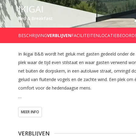
IKIGAI
Bed & Breakfast
BESCHRIJVING
VERBLIJVEN
FACILITEITEN
LOCATIE
BEOORD
In Ikigai B&B wordt het geluk met gasten gedeeld onder de 
plek waar de tijd even stilstaat en waar gasten verwend wo
net buiten de dorpskern, in een autoluwe straat, omringd door
geluid van fluitende vogels en de zachte wind. Een plek om é
comfort voor de hedendaagse mens.

Wandelingen kunnen direct vanuit de deur starten naar verb
MEER INFO
en Óbidos of ontdek de Serra de Montejunto en de Serra do
De B&B ligt dichtbij dagelijkse markten in Caldas da Rainha
VERBLIJVEN