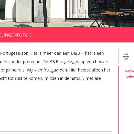
ELINGEN
FOTO'S
Portugese zon. Het is meer dan een B&B – het is een 
rden zonder pretentie. De B&B is gelegen op een heuvel, 
 pinheiro's, wijn- en fruitgaarden. Hier heerst alleen het 
Aank
sele
cht tot rust te komen, midden in de natuur, met alle 
orgen bronnen, oude authentieke dorpjes zoals Carvalhal 
s Candeeiros voor wie van een uitdaging houdt.

 en Bombarral maar ver genoeg van het toeristische 