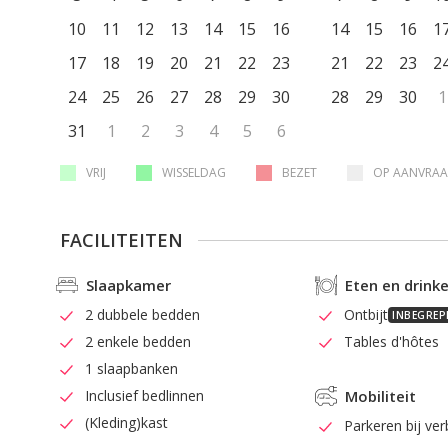
10
11
12
13
14
15
16
14
15
16
1
17
18
19
20
21
22
23
21
22
23
2
24
25
26
27
28
29
30
28
29
30
1
31
1
2
3
4
5
6
VRIJ
WISSELDAG
BEZET
OP AANVRA
FACILITEITEN
Slaapkamer
Eten en drink
2 dubbele bedden
Ontbijt
INBEGREP
2 enkele bedden
Tables d'hôtes
1 slaapbanken
Inclusief bedlinnen
Mobiliteit
(Kleding)kast
Parkeren bij verb