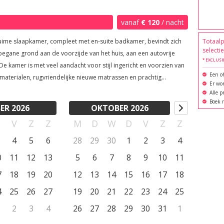
rijden. De Atlantische Oceaan met stranden en watersport 
niche, Baleal, Lourinha, São Martinho do Porto, Nazaré. 
vanaf
€ 120
/ nacht
t veel kloosters, kastelen, burchten om te ontdekken o.a. 
uime slaapkamer, compleet met en-suite badkamer, bevindt zich
Totaalp
 Santarém, Coimbra, Conimbriga, Ericeira, Fatima, Lagoa 
selecti
egane grond aan de voorzijde van het huis, aan een autovrije
* EXCLUSI
Een of
materialen, rugvriendelijke nieuwe matrassen en prachtig
Er wor
or toeristen en waar locals je verwelkomen met een blije 
oed, zodat u zich er helemaal thuis voelt. 's Ochtends kunt u,
Alle p
gewenst, genieten van uw koffie in uw eigen zithoek terwijl u de
Boek r
ER 2026
OKTOBER 2026
wondert. De moderne kamer is smaakvol ingericht en
D
V
Z
Z
M
D
W
D
V
Z
Z
hele huis vindt u een consistent kleurenpalet van wit en hout,
ineerd met lichtgrijze vloeren in betonlook. Deze kamer heeft een
4
5
6
28
29
30
1
2
3
4
l interieur met olijfgroene accenten en grote ramen met luchtige,
0
11
12
13
5
6
7
8
9
10
11
gordijnen die natuurlijk licht binnenlaten en 's avonds kunnen
 afgeschermd met elektrische rolluiken.
7
18
19
20
12
13
14
15
16
17
18
4
25
26
27
19
20
21
22
23
24
25
2
3
4
26
27
28
29
30
31
1