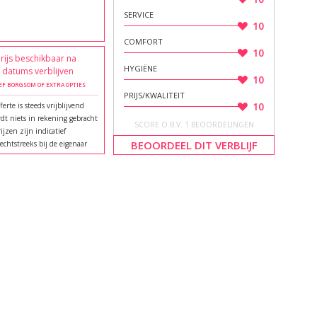
SERVICE
10
COMFORT
10
rijs beschikbaar na
HYGIËNE
e datums verblijven
10
EF BORGSOM OF EXTRA OPTIES
PRIJS/KWALITEIT
10
ferte is steeds vrijblijvend
dt niets in rekening gebracht
SCORE O.B.V. 1 BEOORDELINGEN
rijzen zijn indicatief
BEOORDEEL DIT VERBLIJF
echtstreeks bij de eigenaar