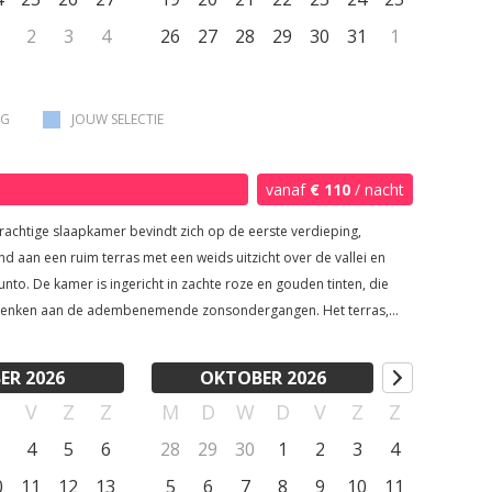
gezang van vogels en de rust van de natuur.
2
3
4
26
27
28
29
30
31
1
AG
JOUW SELECTIE
vanaf
€ 110
/ nacht
rachtige slaapkamer bevindt zich op de eerste verdieping,
d aan een ruim terras met een weids uitzicht over de vallei en
hte roze en gouden tinten, die
nken aan de adembenemende zonsondergangen. Het terras,
n van ligstoelen en een parasol, nodigt uit om zowel de
ng als de zonsondergang te bewonderen. Hier kunt u ook
ER 2026
OKTOBER 2026
jk slapen onder het zachte beddengoed en op rugvriendelijke
D
V
Z
Z
M
D
W
D
V
Z
Z
en, en genieten van pure luxe in uw eigen ruimte.
4
5
6
28
29
30
1
2
3
4
0
11
12
13
5
6
7
8
9
10
11