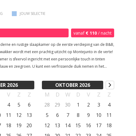
AG
JOUW SELECTIE
vanaf
€ 110
/ nacht
derne en rustige slaapkamer op de eerste verdieping van de B&B,
wakker wordt met een prachtig uitzicht op Montejunto in de verte!
mer is sfeervol ingericht met een persoonlijke touch in tinten
roen. U kunt een verfrissende duik nemen in het
kunt u ook heerlijk slapen onder het zachte
goed en op rugvriendelijke matrassen, en genieten van de luxe in
ER 2026
OKTOBER 2026
en ruimte. Hier kunnen we van de 2 éénpersoonsbedden ook 1
D
V
Z
Z
M
D
W
D
V
Z
Z
 bed maken ;-) Op het terras kunt u eindeloos ontspannen en van
genieten; van 's ochtends vroeg tot 's avonds laat baadt de kamer
4
5
6
28
29
30
1
2
3
4
e ochtendkleuren, terwijl u 's avonds kunt genieten van een
0
11
12
13
5
6
7
8
9
10
11
onsondergang boven de heuvels. Het ruime privéterras,
st met ligstoelen en zonneschermen, nodigt u uit om te
7
18
19
20
12
13
14
15
16
17
18
nnen met een boek of een glas lokale wijn, omringd door het
4
25
26
27
19
20
21
22
23
24
25