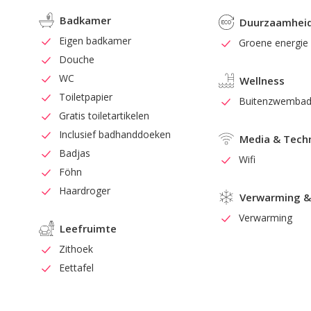
Badkamer
Duurzaamhei
Eigen badkamer
Groene energie
Douche
WC
Wellness
Toiletpapier
Buitenzwemba
Gratis toiletartikelen
Inclusief badhanddoeken
Media & Tech
Badjas
Wifi
Föhn
Haardroger
Verwarming &
Verwarming
Leefruimte
Zithoek
Eettafel