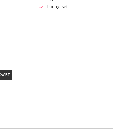
Loungeset
KAART