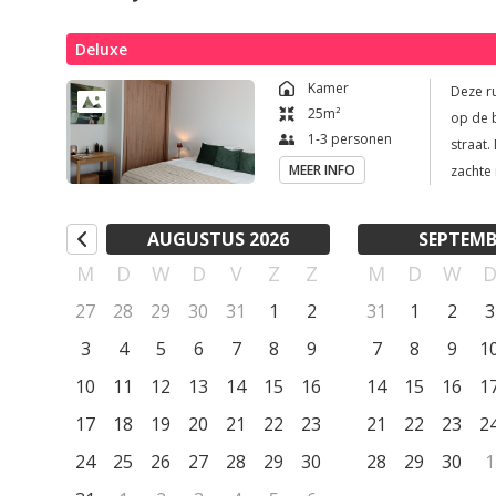
lawaai. Een bijzonder park (Bhudda Eden) ligt op 5 minuten 
mogelijkheden zijn er in Foz do Arelho, Lagoa de Óbidos, Pe
Deluxe
Er is nog veel ongerepte natuur en een rijke geschiedenis me
Kamer
Deze r
Óbidos, Alcobaça, Batalha, Tomar, Mafra, Lissabon, Sintra,
25
m²
op de b
de Óbidos, de Berlengas, …

1-3 personen
straat. De kamer is met veel aandacht voor stijl ingericht en voorzien van
MEER INFO
zachte 
De eigenaren ervaren Portugal als een veilige thuishaven vo
beddeng
indien 
'bom dia'!
AUGUSTUS 2026
SEPTEMB
opkomende zon be
M
D
W
D
V
Z
Z
M
D
W
in het 
gecomb
27
28
29
30
31
1
2
31
1
2
3
stijlvo
3
4
5
6
7
8
9
7
8
9
1
lichte 
10
11
12
13
14
15
16
14
15
16
worden
1
17
18
19
20
21
22
23
21
22
23
2
24
25
26
27
28
29
30
28
29
30
1