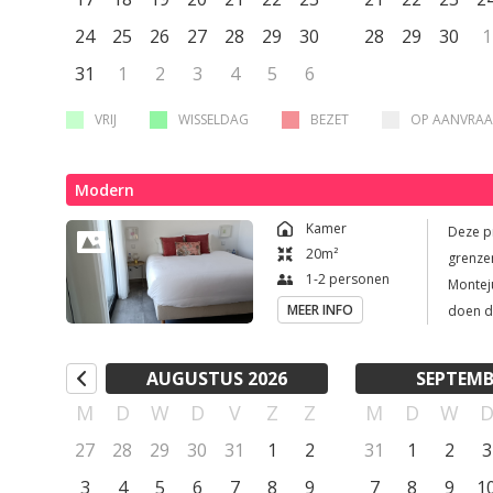
zachte 
24
25
26
27
28
29
30
28
29
30
1
31
1
2
3
4
5
6
VRIJ
WISSELDAG
BEZET
OP AANVRA
Modern
Kamer
Deze p
20
m²
grenzen
1-2 personen
Montejunto. De kamer is ingericht in zac
MEER INFO
doen de
voorzie
zonsopga
AUGUSTUS 2026
SEPTEMB
heerli
M
D
W
D
V
Z
Z
M
D
W
matrass
27
28
29
30
31
1
2
31
1
2
3
3
4
5
6
7
8
9
7
8
9
1