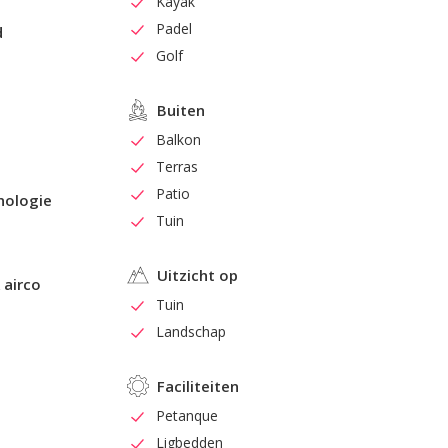
Kayak
Padel
d
Golf
Buiten
Balkon
d
Terras
Patio
nologie
Tuin
Uitzicht op
 airco
Tuin
Landschap
Faciliteiten
Petanque
Ligbedden