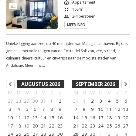
Appartement
.volledig ingericht appartement voor 4 personen: 2 
168
m²
slaapkamers, 2 badkamers, ruim terras met zicht op tropische 
2-4 personen
tuin en zee

MEER INFO
.toegang tot de buitenzwembaden en het strand

.gebruik van ligzetels en parasols aan het zwembad en aan het 
Unieke ligging aan zee, op 40 min rijden van Malaga luchthaven. Bij ons
strand

geniet je met volle teugen van de Costa del Sol: zon, zee, strand,
.check in met CAVA bubbels van het huis

culinaire diners, cultuur en city-trips naar de mooiste steden van
.toegang tot het verwarmd binnenzwembad met SPA en Turks 
Andalusië. Meer info:
stoombad (winterperiode)

https://www.vakantieappartementhureninspanje.be/ zwembaden | 2
private parkeerplaatsen | flas Cava bij aankomst | ligbedden en
.toegang tot de gym en fitnesszaal

AUGUSTUS 2026
SEPTEMBER 2026
parasols ? direct aan het strand ? in Estepona, bekroonde
.toegang tot het overdekte tennis/padel plein

M
D
W
D
V
Z
Z
M
D
W
D
V
Z
Z
bloemenrivièra van Europa, finalist 'European City of 2023' ? op een
.Nederlandstalige, Franstalige en Spaanstalige gids ter plaatse

27
28
29
30
31
1
2
31
1
2
3
4
5
6
steenworp afstand van de 10 mooiste steden van Andalusië ? slechts 40
.water- en elektriciteitsverbruik

3
4
5
6
7
8
9
7
8
9
10
11
12
13
min rijden van Malaga luchthaven ? we werken met betrouwbare
.lakens, beddengoed en handdoeken

partners voor de huur van een wagen, fiets of zeilboot ? betaal veilig ?
10
11
12
13
14
15
16
14
15
16
17
18
19
20
.2 privé ondergrondse parkeerplaatsen, met een lift direct naar 
geen verdoken of extra kosten ? boek direct bij Belgische eigenaar ?
17
18
19
20
21
22
23
21
22
23
24
25
26
27
Nederlandstalige gids ter plaatse ? gratis annuleren tot 2 weken voor
het appartement

24
25
26
27
28
29
30
28
29
30
1
2
3
4