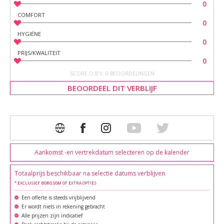
0
COMFORT
0
HYGIËNE
0
PRIJS/KWALITEIT
0
SCORE O.B.V. 0 BEOORDELINGEN
BEOORDEEL DIT VERBLIJF
Aankomst -en vertrekdatum selecteren op de kalender
Totaalprijs beschikbaar na selectie datums verblijven
* EXCLUSIEF BORGSOM OF EXTRA OPTIES
Een offerte is steeds vrijblijvend
Er wordt niets in rekening gebracht
Alle prijzen zijn indicatief