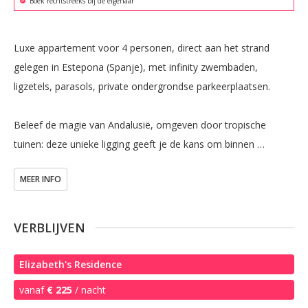
Boek rechtstreeks bij de eigenaar
Luxe appartement voor 4 personen, direct aan het strand 
gelegen in Estepona (Spanje), met infinity zwembaden, 
ligzetels, parasols, private ondergrondse parkeerplaatsen.

Beleef de magie van Andalusië, omgeven door tropische 
tuinen: deze unieke ligging geeft je de kans om binnen 
handbereik tien historische steden van Andalusië aan de Costa 
MEER INFO
del Sol te ontdekken.

40 minuten rijden van Malaga luchthaven: dé top locatie om 
VERBLIJVEN
jouw strandvakantie aan de Costa del Sol te combineren met 
de mooiste City Trips in Andalusië.

Elizabeth's Residence
vanaf
€ 225
/ nacht
Wat wij te bieden hebben (inbegrepen in de prijs):
