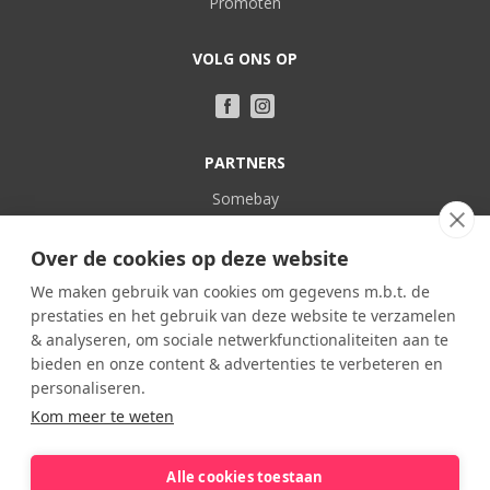
Promoten
VOLG ONS OP
PARTNERS
Somebay
Vakantie bij Nederlanders
Over de cookies op deze website
POPULAIR
We maken gebruik van cookies om gegevens m.b.t. de
prestaties en het gebruik van deze website te verzamelen
Frankrijk
& analyseren, om sociale netwerkfunctionaliteiten aan te
Spanje
bieden en onze content & advertenties te verbeteren en
Portugal
personaliseren.
Kom meer te weten
Italië
België
Alle cookies toestaan