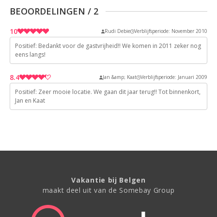
BEOORDELINGEN
/
2
10
Rudi Debie
Verblijfsperiode: November 2010
Positief: Bedankt voor de gastvrijheid!! We komen in 2011 zeker nog
10
eens langs!
10
8.4
10
Jan &amp; Kaat
Verblijfsperiode: Januari 2009
10
Positief: Zeer mooie locatie. We gaan dit jaar terug!! Tot binnenkort,
10
Jan en Kaat
10
7
7
8
10
Vakantie bij Belgen
maakt deel uit van de Somebay Group