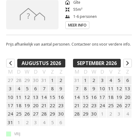
Gîte
banken of in de hangmatten. De kinderen kunnen er spelen!

55
m²
1-6 personen
Wij verwelkomen u graag in 1 van onze gîtes en of 
MEER INFO
gastenkamers die zich bevinden op ons domein van 3ha.
Prijs afhankelijk van aantal personen. Contacteer ons voor verdere info.
AUGUSTUS 2026
SEPTEMBER 2026
M
D
W
D
V
Z
Z
M
D
W
D
V
Z
Z
27
28
29
30
31
1
2
31
1
2
3
4
5
6
3
4
5
6
7
8
9
7
8
9
10
11
12
13
10
11
12
13
14
15
16
14
15
16
17
18
19
20
17
18
19
20
21
22
23
21
22
23
24
25
26
27
24
25
26
27
28
29
30
28
29
30
1
2
3
4
31
1
2
3
4
5
6
VRIJ