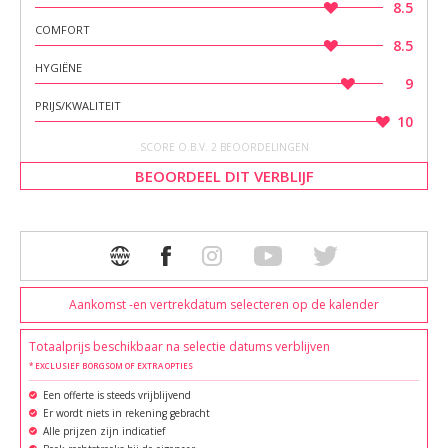
8.5
COMFORT
8.5
HYGIËNE
9
PRIJS/KWALITEIT
10
SCORE O.B.V. 2 BEOORDELINGEN
BEOORDEEL DIT VERBLIJF
Aankomst -en vertrekdatum selecteren op de kalender
Totaalprijs beschikbaar na selectie datums verblijven
* EXCLUSIEF BORGSOM OF EXTRA OPTIES
Een offerte is steeds vrijblijvend
Er wordt niets in rekening gebracht
Alle prijzen zijn indicatief