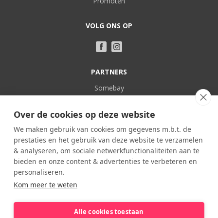
Promoten
VOLG ONS OP
PARTNERS
Somebay
Vakantie bij Nederlanders
Over de cookies op deze website
POPULAIR
We maken gebruik van cookies om gegevens m.b.t. de
prestaties en het gebruik van deze website te verzamelen
Frankrijk
& analyseren, om sociale netwerkfunctionaliteiten aan te
Spanje
bieden en onze content & advertenties te verbeteren en
Portugal
personaliseren.
Kom meer te weten
Italië
België
Alle cookies toestaan