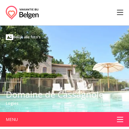
Bekijk alle foto's
Domaine de Cassagnole
Logies
MENU