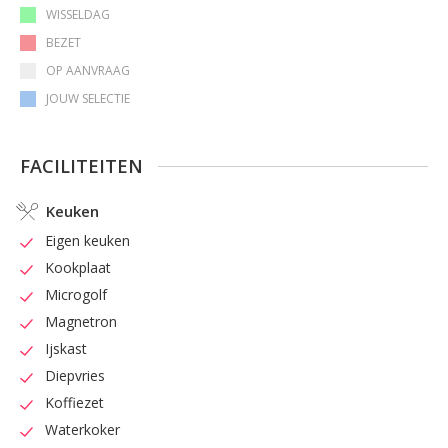
WISSELDAG
BEZET
OP AANVRAAG
JOUW SELECTIE
FACILITEITEN
Keuken
Eigen keuken
Kookplaat
Microgolf
Magnetron
Ijskast
Diepvries
Koffiezet
Waterkoker