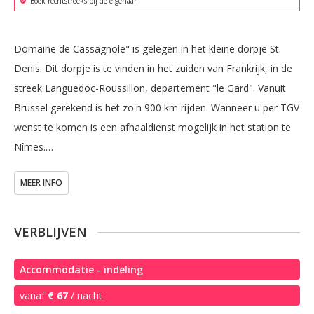
Boek rechtstreeks bij de eigenaar
Domaine de Cassagnole" is gelegen in het kleine dorpje St. 
Denis. Dit dorpje is te vinden in het zuiden van Frankrijk, in de 
streek Languedoc-Roussillon, departement "le Gard". Vanuit 
Brussel gerekend is het zo'n 900 km rijden. Wanneer u per TGV 
wenst te komen is een afhaaldienst mogelijk in het station te 
Nîmes.

MEER INFO
Het domein is gelegen langs de rivier 'La Cèze". Daar kan er 
gevist worden en zijn kanotochten mogelijk. Er zijn ook heel 
wat fiets en mountainbike routes beschikbaar op het domein. 
VERBLIJVEN
GPS routes en tracks beschikbaar. 

Accommodatie - indeling
Verder is er een grote tuin met omheind zwembad + 
vanaf
€ 67
/ nacht
kinderbad. Men kan er genieten van de mooie natuur op de 