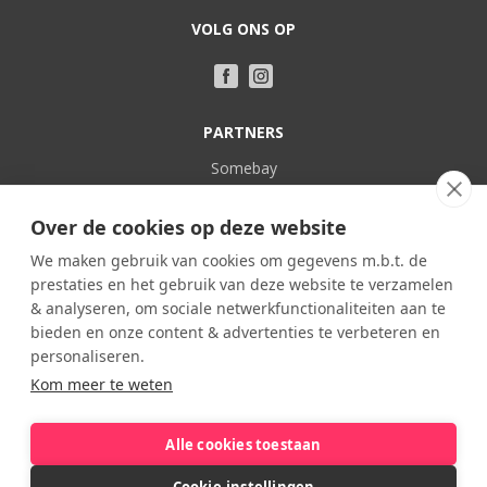
VOLG ONS OP
PARTNERS
Somebay
Vakantie bij Nederlanders
Over de cookies op deze website
POPULAIR
We maken gebruik van cookies om gegevens m.b.t. de
prestaties en het gebruik van deze website te verzamelen
Frankrijk
& analyseren, om sociale netwerkfunctionaliteiten aan te
Spanje
bieden en onze content & advertenties te verbeteren en
Portugal
personaliseren.
Kom meer te weten
Italië
België
Alle cookies toestaan
Cookie-instellingen