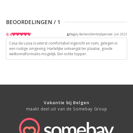
BEOORDELINGEN
/
1
9.4
Magaly Barbier
Verblijfsperiode: Juli 2023
Casa da Luisa is uiterst comfortabel ingericht en ruim, gelegen in
9
een rustige omgeving. Hartelijke ontvangst ter plaatse, goede
welkomstformules mogelijk. Een echte topper.
9
10
10
9
Vakantie bij Belgen
maakt deel uit van de Somebay Group