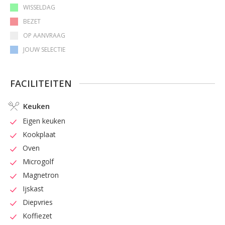
WISSELDAG
BEZET
OP AANVRAAG
JOUW SELECTIE
FACILITEITEN
Keuken
Eigen keuken
Kookplaat
Oven
Microgolf
Magnetron
Ijskast
Diepvries
Koffiezet