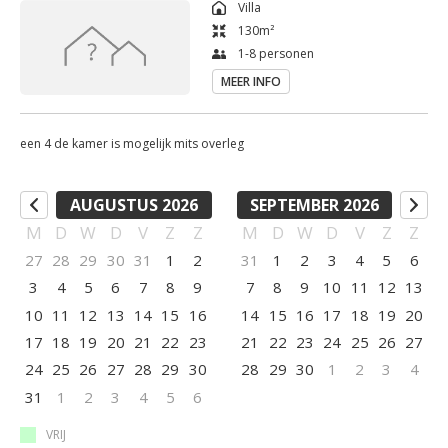
Villa
130
m²
1-8 personen
MEER INFO
een 4 de kamer is mogelijk mits overleg
AUGUSTUS 2026
SEPTEMBER 2026
M
D
W
D
V
Z
Z
M
D
W
D
V
Z
Z
27
28
29
30
31
1
2
31
1
2
3
4
5
6
3
4
5
6
7
8
9
7
8
9
10
11
12
13
10
11
12
13
14
15
16
14
15
16
17
18
19
20
17
18
19
20
21
22
23
21
22
23
24
25
26
27
24
25
26
27
28
29
30
28
29
30
1
2
3
4
31
1
2
3
4
5
6
VRIJ