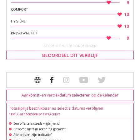
9
COMFORT
10
HYGIËNE
10
PRIJS/KWALITEIT
9
SCORE O.B.V. 1 BEOORDELINGEN
BEOORDEEL DIT VERBLIJF
Aankomst -en vertrekdatum selecteren op de kalender
Totaalprijs beschikbaar na selectie datums verblijven
* EXCLUSIEF BORGSOM OF EXTRA OPTIES
Een offerte is steeds vrijblijvend
Er wordt niets in rekening gebracht
Alle prijzen zijn indicatief