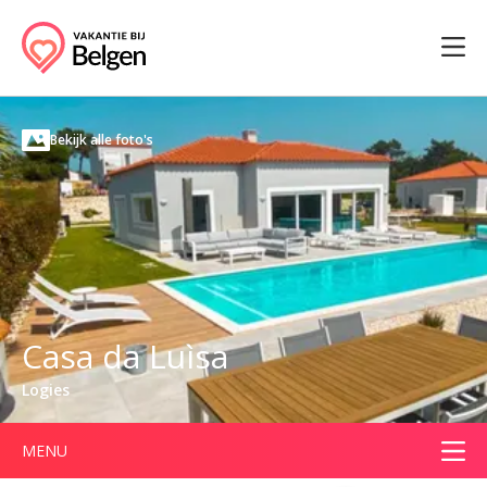
Bekijk alle foto's
Casa da Luìsa
Logies
MENU