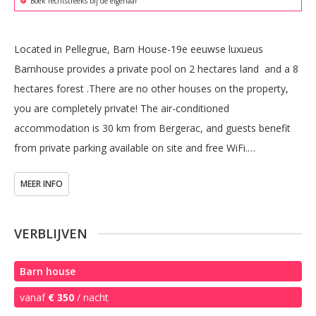
Boek rechtstreeks bij de eigenaar
Located in Pellegrue, Barn House-19e eeuwse luxueus 
Barnhouse provides a private pool on 2 hectares land  and a 8 
hectares forest .There are no other houses on the property, 
you are completely private! The air-conditioned 
accommodation is 30 km from Bergerac, and guests benefit 
from private parking available on site and free WiFi.

MEER INFO
The holiday home comes with 4 bedrooms, 3 bathrooms, bed 
linen, towels, a flat-screen TV with satellite channels, 3 dining 
areas, a fully equipped kitchen, and 4 terraces with garden 
VERBLIJVEN
views. For added convenience, the property can provide towels 
and bed linen .

Barn house
vanaf
€ 350
/ nacht
There is an outdoor swimming pool ( 18-5 mt) and a barbecue 