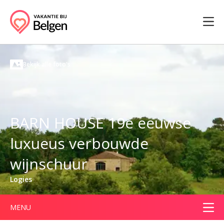
Bekijk alle foto's
BARN HOUSE 19e eeuwse
luxueus verbouwde
wijnschuur
Logies
MENU