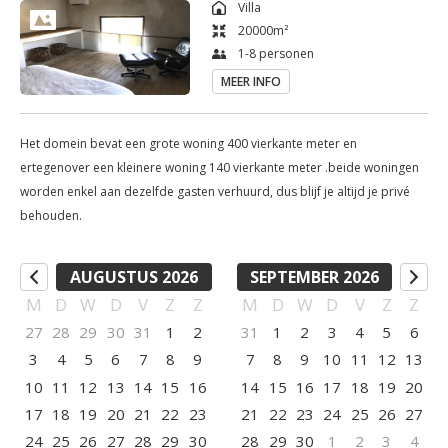
Villa
at this property and guests can go cycling nearby.

20000
m²
1-8 personen
Saint-Émilion is 27 km from the holiday home, while Libourne 
MEER INFO
is 34 km away. The nearest airport is Bergerac Airport, 31 km 
from Barn House.

Het domein bevat een grote woning 400 vierkante meter en
ertegenover een kleinere woning 140 vierkante meter .beide woningen
A stay on this domain is like a gift from heaven; you must love 
worden enkel aan dezelfde gasten verhuurd, dus blijf je altijd je privé
nature and have an eye for it. Here you can relax completely, 
behouden.
but also visit beautiful locations if you wish. For all lovers of 
nature, wine and food, this is the most beautiful thing there is 
AUGUSTUS 2026
SEPTEMBER 2026
to offer
M
D
W
D
V
Z
Z
M
D
W
D
V
Z
Z
27
28
29
30
31
1
2
31
1
2
3
4
5
6
3
4
5
6
7
8
9
7
8
9
10
11
12
13
10
11
12
13
14
15
16
14
15
16
17
18
19
20
17
18
19
20
21
22
23
21
22
23
24
25
26
27
24
25
26
27
28
29
30
28
29
30
1
2
3
4