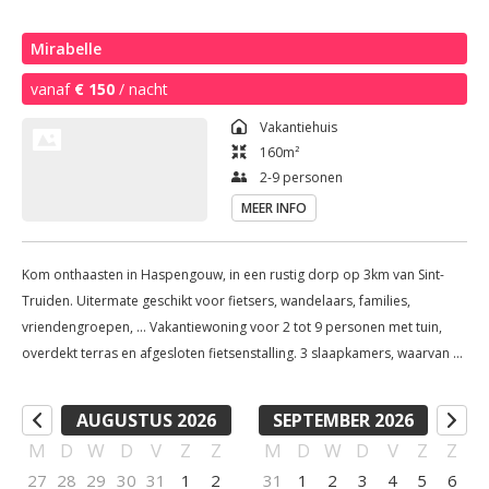
Mirabelle
vanaf
€ 150
/ nacht
Vakantiehuis
160
m²
2-9 personen
MEER INFO
Kom onthaasten in Haspengouw, in een rustig dorp op 3km van Sint-
Truiden. Uitermate geschikt voor fietsers, wandelaars, families,
vriendengroepen, ... Vakantiewoning voor 2 tot 9 personen met tuin,
overdekt terras en afgesloten fietsenstalling. 3 slaapkamers, waarvan 1
voor max. 5 pers. 2 regendouches 2x toilet overdekt terras living met
gewelfd plafond volledig uitgeruste keuken met vaatwasmachine en
AUGUSTUS 2026
SEPTEMBER 2026
wasmachine
M
D
W
D
V
Z
Z
M
D
W
D
V
Z
Z
27
28
29
30
31
1
2
31
1
2
3
4
5
6