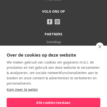
VOLG ONS OP
PARTNERS
Somebay
Vakantie bij Nederlanders
Over de cookies op deze website
POPULAIR
We maken gebruik van cookies om gegevens m.b.t. de
prestaties en het gebruik van deze website te verzamelen
Frankrijk
& analyseren, om sociale netwerkfunctionaliteiten aan te
Spanje
bieden en onze content & advertenties te verbeteren en
Portugal
personaliseren.
Kom meer te weten
Italië
België
Alle cookies toestaan