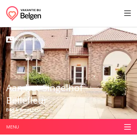
Bekijk alle foto's
Aan het Singelhof -
Bellefleur
Bed & Breakfast
MENU