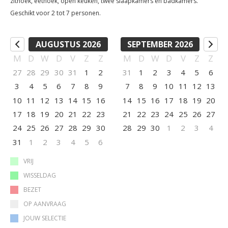
zithoek, eethoek, open keuken, twee slaapkamers en badkamers.
Geschikt voor 2 tot 7 personen.
AUGUSTUS 2026
SEPTEMBER 2026
M
D
W
D
V
Z
Z
M
D
W
D
V
Z
Z
27
28
29
30
31
1
2
31
1
2
3
4
5
6
3
4
5
6
7
8
9
7
8
9
10
11
12
13
10
11
12
13
14
15
16
14
15
16
17
18
19
20
17
18
19
20
21
22
23
21
22
23
24
25
26
27
24
25
26
27
28
29
30
28
29
30
1
2
3
4
31
1
2
3
4
5
6
VRIJ
WISSELDAG
BEZET
OP AANVRAAG
JOUW SELECTIE