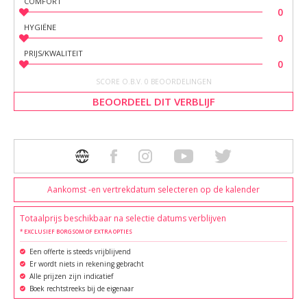
COMFORT
0
HYGIËNE
0
PRIJS/KWALITEIT
0
SCORE O.B.V. 0 BEOORDELINGEN
BEOORDEEL DIT VERBLIJF
Aankomst -en vertrekdatum selecteren op de kalender
Totaalprijs beschikbaar na selectie datums verblijven
* EXCLUSIEF BORGSOM OF EXTRA OPTIES
Een offerte is steeds vrijblijvend
Er wordt niets in rekening gebracht
Alle prijzen zijn indicatief
Boek rechtstreeks bij de eigenaar