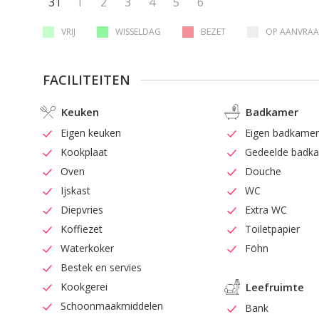
31
1
2
3
4
5
6
VRIJ
WISSELDAG
BEZET
OP AANVRA
FACILITEITEN
Keuken
Badkamer
Eigen keuken
Eigen badkame
Kookplaat
Gedeelde badk
Oven
Douche
Ijskast
WC
Diepvries
Extra WC
Koffiezet
Toiletpapier
Waterkoker
Föhn
Bestek en servies
Kookgerei
Leefruimte
Schoonmaakmiddelen
Bank