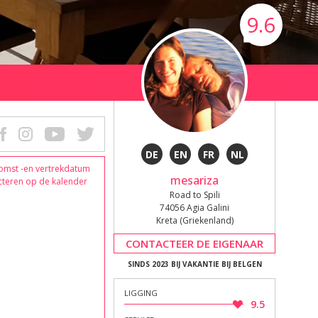
9.6
DE
EN
FR
NL
omst -en vertrekdatum
mesariza
cteren op de kalender
Road to Spili
74056 Agia Galini
Kreta (Griekenland)
CONTACTEER DE EIGENAAR
SINDS 2023 BIJ VAKANTIE BIJ BELGEN
LIGGING
9.5