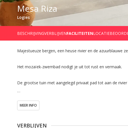
Mesa Riza
Logies
BESCHRIJVING
VERBLIJVEN
FACILITEITEN
LOCATIE
BEOORD
Majestueuze bergen, een heuse rivier en de azuurblauwe zee 
Het mozaïek-zwembad nodigt je uit tot rust en vermaak.

De grootse tuin met aangelegd privaat pad tot aan de rivie
De exclusieve parking tot bij de villa geeft je nét dat extraat
MEER INFO
Het mooie dorp Agia Galini (320 zonnedagen/jaar) met een ov
gastronomisch) is slechts 2 km ver.

VERBLIJVEN