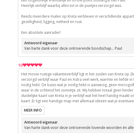
Een ongelofelijk vriendelijk en to-the-point ontvangst van Paul.
Ook de restaurants iets verder van Agia Galini (als tip doorgekreg
10
Heerlijk verblijf waarbij alles tot in de puntjes verzorgd was.
10
Reeds meerdere malen op Kreta verbleven in verschillende appart
Kortom, het was terug een topvakantie waar we nog een tijdje kunn
10
gezelligheid, ligging, netheid en rust.
10
Een absolute aanrader!
10
Antwoord eigenaar
Van harte dank voor deze ontroerende boodschap... Paul
10
Het mooie rustige vakantieverblijf ligt in het zuiden van Kreta op 2k
10
verzorgd verblijf waar Paul en Astra veel werk, warmte en liefde in
nodig hebt. De basis wat je nodig hebt is aanwezig, geen microgolf.
10
waar in de ochtend het zonnetje zit. Wij hebben totaal geen hinder
10
duidelijke kaart van Kreta in je verblijf wat het heel handig maakt
10
kaart. Er ligt een handige map met allemaal ideeën wat je eventuee
die ook 's avonds gezellig verlicht is. Wij waren daar eind septe
10
MEER INFO
de 26°C en 31°C overdag en 's nachts tussen de 18°C en 20°C waar 
deden een gemixte excursie van een halve dag met de 4x4 in de b
Antwoord eigenaar
was echt genieten met een zalige begeleiding van Paul en het lekk
Van harte dank voor deze ontroerende lovende woorden én alle
als je iets wil zien van Kreta maar je moet wel in de bergen durve
hun fijne eigenaars. Warme groet Stefaan en Chris