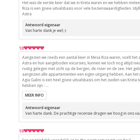
Het was de eerste keer dat we in Kreta waren en we hebben meteen
9
Riza is een goeie uitvalsbasis voor vele bezienswaardigheden. Idyl
Astra
10
9
Antwoord eigenaar
Van harte dank je wel;-)
10
10
10
Aangezien we reeds een aantal keer in Mesa Riza waren, voelt het a
10
Astra en hun aangeboden excursies, kunnen we toch nog altijd nieu
rustig gelegen met zicht op de bergen, de rivier en de zee. Het ge
10
aangezien alle appartementen een eigen uitgang hebben. Aan het
10
Agia Galini is een heel goeie uitvalsbasis om het zuiden van Kreta
10
hebben zijn :
De Rouvas kloof.
10
MEER INFO
Een tocht naar een bergtop met enkele windmolens, waar je een pra
Maravel Garden, met zijn honderden bloemen- en plantensoorten 
Antwoord eigenaar
Het meer van Kourkas waar je gezellig kan waterfietsen en talloze 
Van harte dank. De prachtige recensie dragen we hoog in ons vaa
De waterval van Paraninfi met een rit naar het kustdorpje.
De boottocht langs de kust met de vele afgelegen strandjes met
eilanden hebben we zelfs dolfijnen gespot. De picnic, bereid door A
10
Wandelen in Agia Galini, een heel gezellig vissersdorpje met veel
kan eten. Of gewoon op een bankje zitten in het haventje, met zich