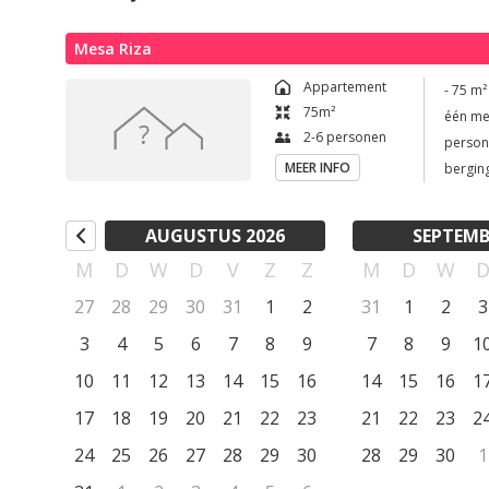
We nodigen je van harte uit om op je gemak onze site (www
Mesa Riza
als gast verwelkomen...

Appartement
- 75 m² en wijde co
75
m²
één met hemelbed - 2 ba
Mocht je nog vragen hebben, neem dan gerust contact met 
2-6 personen
personen - compleet ingerichte keuken - luxue
MEER INFO
Groetjes van Astra en Paul
AUGUSTUS 2026
SEPTEMB
M
D
W
D
V
Z
Z
M
D
W
27
28
29
30
31
1
2
31
1
2
3
3
4
5
6
7
8
9
7
8
9
1
10
11
12
13
14
15
16
14
15
16
1
17
18
19
20
21
22
23
21
22
23
2
24
25
26
27
28
29
30
28
29
30
1