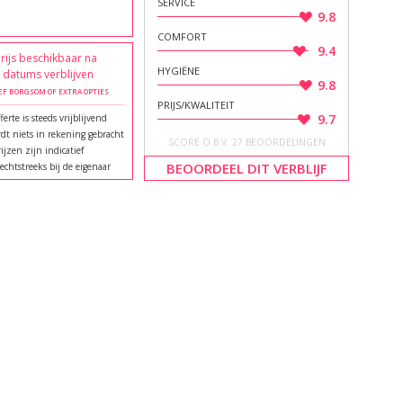
SERVICE
9.8
COMFORT
9.4
rijs beschikbaar na
HYGIËNE
e datums verblijven
9.8
EF BORGSOM OF EXTRA OPTIES
PRIJS/KWALITEIT
9.7
ferte is steeds vrijblijvend
dt niets in rekening gebracht
SCORE O.B.V. 27 BEOORDELINGEN
rijzen zijn indicatief
BEOORDEEL DIT VERBLIJF
echtstreeks bij de eigenaar