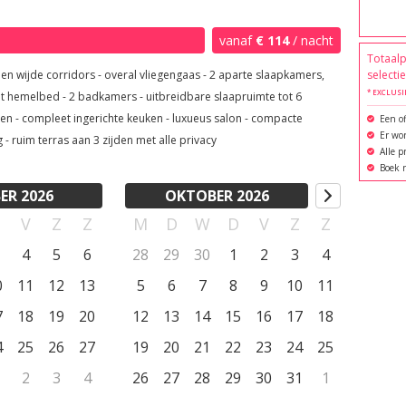
.agiagalini.be) te bezoeken en wie weet mogen we jou 
vanaf
€ 114
/ nacht
Totaalp
rridors - overal vliegengaas - 2 aparte slaapkamers,
selecti
* EXCLUSI
dkamers - uitbreidbare slaapruimte tot 6
ons op!

us salon - compacte
Een of
Er wor
berging - ruim terras aan 3 zijden met alle privacy
Alle p
Boek r
ER 2026
OKTOBER 2026
D
V
Z
Z
M
D
W
D
V
Z
Z
4
5
6
28
29
30
1
2
3
4
0
11
12
13
5
6
7
8
9
10
11
7
18
19
20
12
13
14
15
16
17
18
4
25
26
27
19
20
21
22
23
24
25
2
3
4
26
27
28
29
30
31
1