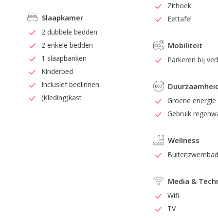
Zithoek
Slaapkamer
Eettafel
2 dubbele bedden
2 enkele bedden
Mobiliteit
1 slaapbanken
Parkeren bij verb
Kinderbed
Inclusief bedlinnen
Duurzaamhei
(Kleding)kast
Groene energie
Gebruik regenw
Wellness
Buitenzwemba
Media & Tech
Wifi
TV