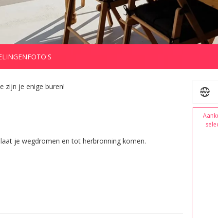
ELINGEN
FOTO'S
zijn je enige buren!

Aank
sele
r laat je wegdromen en tot herbronning komen.

je meer.

ervloed aan allerlei mogelijkheden (van sportief tot 