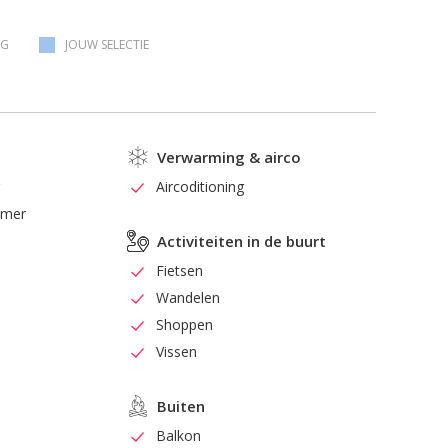
AG
JOUW SELECTIE
Verwarming & airco
r
Aircoditioning
amer
Activiteiten in de buurt
Fietsen
Wandelen
Shoppen
Vissen
Buiten
Balkon