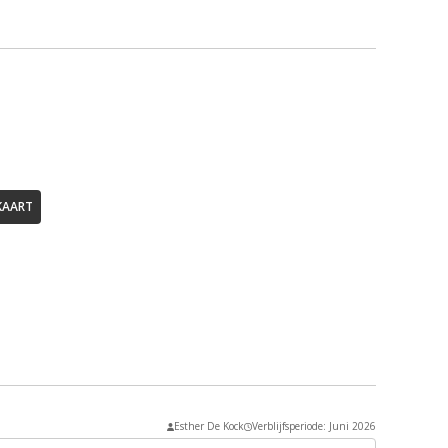
KAART
Esther De Kock
Verblijfsperiode: Juni 2026