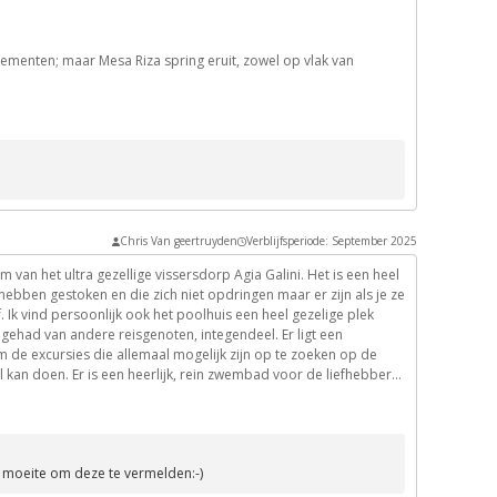
en van Paul) zijn zeker de moeite waard.
ementen; maar Mesa Riza spring eruit, zowel op vlak van
en van nagenieten. Éen ding is zeker, wij komen nog terug.
Chris Van geertruyden
Verblijfsperiode: September 2025
m van het ultra gezellige vissersdorp Agia Galini. Het is een heel
 hebben gestoken en die zich niet opdringen maar er zijn als je ze
 Ik vind persoonlijk ook het poolhuis een heel gezelige plek
 gehad van andere reisgenoten, integendeel. Er ligt een
 om de excursies die allemaal mogelijk zijn op te zoeken op de
l kan doen. Er is een heerlijk, rein zwembad voor de liefhebbers
mber, begin oktober en hadden 10 dagen zalig warm weer tussen
je niet bij zweet maar enkel geniet van de zalige warmte. We
ergen en een halve dag met de boot langs de mooie baaikes en
ers van Astra. Wij hadden 10 dagen een huurauto wat een must is
 moeite om deze te vermelden:-)
n rijden. Dankbaar voor deze prachtige vakantie in Mesa Riza en