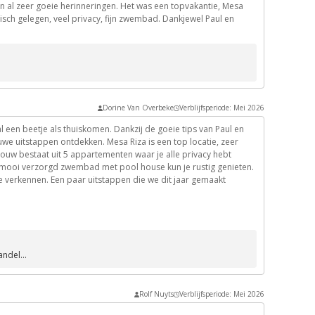
 al zeer goeie herinneringen. Het was een topvakantie, Mesa
lisch gelegen, veel privacy, fijn zwembad. Dankjewel Paul en
Dorine Van Overbeke
Verblijfsperiode: Mei 2026
l een beetje als thuiskomen. Dankzij de goeie tips van Paul en
we uitstappen ontdekken. Mesa Riza is een top locatie, zeer
bouw bestaat uit 5 appartementen waar je alle privacy hebt
 mooi verzorgd zwembad met pool house kun je rustig genieten.
 te verkennen. Een paar uitstappen die we dit jaar gemaakt
chtig zicht op de zuidkust van Kreta hebt.
én een goed restaurant.
waterschilpadden kunt zien.
ndel...
 gelegenheid om te zwemmen. Onderweg naar de Paximadia-
stra, is heel lekker.
 souvenirwinkeltjes en restaurantjes waar je goed en goedkoop
Rolf Nuyts
Verblijfsperiode: Mei 2026
t op de zee.