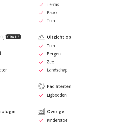
Terras
Patio
Tuin
lijf
Uitzicht op
GRATIS
Tuin
d
Bergen
Zee
ater
Landschap
Faciliteiten
d
Ligbedden
nologie
Overige
Kinderstoel