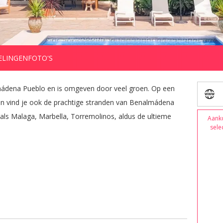
ELINGEN
FOTO'S
mádena Pueblo en is omgeven door veel groen. Op een 
en vind je ook de prachtige stranden van Benalmádena 
ls Malaga, Marbella, Torremolinos, aldus de ultieme 
Aank
sele
u komt om te genieten van de rustgevende natuur, de 
n de slag te gaan, bij Finca La Vida Loca zorgen we 