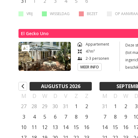
31
1
2
3
4
5
6
wagens 
VRIJ
WISSELDAG
BEZET
OP AANVRA
El Gecko Uno
Appartement
Deze s
47
m²
(tot ma
2-3 personen
ingeric
MEER INFO
beschi
eventue
woonka
AUGUSTUS 2026
SEPTEMB
minibar
M
D
W
D
V
Z
Z
M
D
W
inloopd
deze v
27
28
29
30
31
1
2
31
1
2
3
bodylo
3
4
5
6
7
8
9
7
8
9
1
worden
10
11
12
13
14
15
16
14
15
16
manier 
1
over ee
17
18
19
20
21
22
23
21
22
23
2