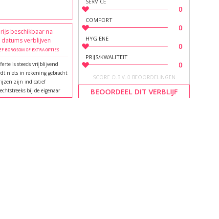
SERVICE
0
COMFORT
0
rijs beschikbaar na
HYGIËNE
e datums verblijven
0
EF BORGSOM OF EXTRA OPTIES
PRIJS/KWALITEIT
0
ferte is steeds vrijblijvend
dt niets in rekening gebracht
SCORE O.B.V. 0 BEOORDELINGEN
rijzen zijn indicatief
BEOORDEEL DIT VERBLIJF
echtstreeks bij de eigenaar