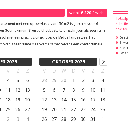
vanaf
€ 320
/ nacht
Totaalp
partement met een oppervlakte van 150 m2 is geschikt voor 6
selecti
* EXCLUSI
n (tot maximum 8) en valt het beste te omschrijven als zeer ruim
rvol met een prachtig uitzicht op de Middellandse Zee. Het
Een of
Er wor
kt over 3 zeer ruime slaapkamers met telkens een comfortabele 2
Alle p
s boxspring (180 x 200, eventueel te scheiden), 2 ruime
Boek r
ers, een ruime keuken en een sfeervolle woonkamer voorzien
ER 2026
OKTOBER 2026
éénpersoons slaapbanken. De master bedroom heeft een ruime
D
V
Z
Z
M
D
W
D
V
Z
Z
tebadkamer met douchecabine, een dubbele wastafel en een toilet.
slaapkamer en de 3e slaapkamer liggen vlak naast elkaar. Ook
4
5
6
28
29
30
1
2
3
4
mers zijn ruim en sfeervol ingericht. Verder is het ganse
0
11
12
13
5
6
7
8
9
10
11
ment voorzien van draadloos internet en kan je tv kijken door
 van een Google Chromecast. Ook niet onbelangrijk: alle
7
18
19
20
12
13
14
15
16
17
18
mers van het appartement zijn voorzien van airconditioning.
4
25
26
27
19
20
21
22
23
24
25
 beschikt het appartement over een groot privéterras met lounge
2
3
4
26
27
28
29
30
31
1
n parasol en een eettafel. Dit alles maakt het plaatje compleet.
n kan op het domein en er is ook een laadpaal voor elektrische