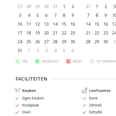
vervan
27
28
29
30
31
1
2
31
1
2
3
Ook zwembad
3
4
5
6
7
8
9
7
8
9
1
koelkas
10
11
12
13
14
15
16
14
15
16
keuken
1
manier 
17
18
19
20
21
22
23
21
22
23
2
apparte
24
25
26
27
28
29
30
28
29
30
1
heerlijk kunt terug
draadlo
31
1
2
3
4
5
6
Chrome
is voorzien van 
VRIJ
WISSELDAG
BEZET
OP AANVRA
een laa
De prij
FACILITEITEN
person
Keuken
Leefruimte
Eigen keuken
Bank
Kookplaat
Zithoek
Oven
Eettafel