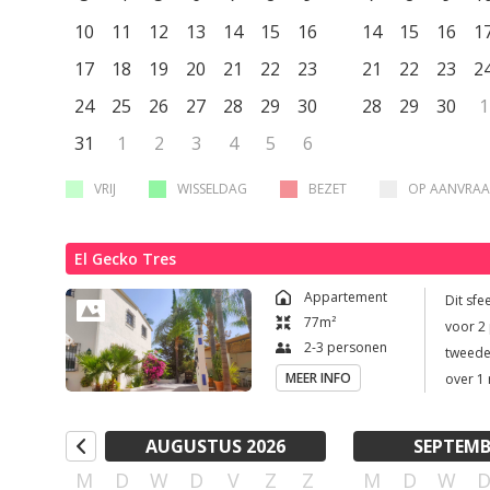
elke d
10
11
12
13
14
15
16
14
15
16
hotelservice aan. Buiten besc
1
en een 
17
18
19
20
21
22
23
21
22
23
2
terugtrekken. Verder is het ganse a
24
25
26
27
28
29
30
28
29
30
1
interne
niet on
31
1
2
3
4
5
6
van airconditioning. P
laadpaa
VRIJ
WISSELDAG
BEZET
OP AANVRA
prijs v
person
El Gecko Tres
Appartement
Dit sfe
77
m²
voor 2 
2-3 personen
tweede g
MEER INFO
over 1
(180 x 
sfeerv
AUGUSTUS 2026
SEPTEMB
badkam
M
D
W
D
V
Z
Z
M
D
W
een wa