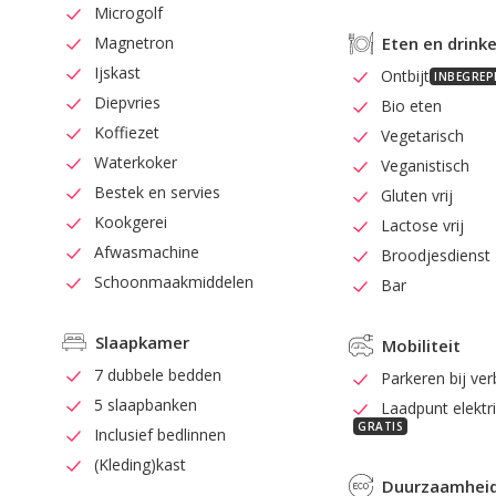
Microgolf
Magnetron
Eten en drink
Ijskast
Ontbijt
INBEGREP
Diepvries
Bio eten
Koffiezet
Vegetarisch
Waterkoker
Veganistisch
Bestek en servies
Gluten vrij
Kookgerei
Lactose vrij
Afwasmachine
Broodjesdienst
Schoonmaakmiddelen
Bar
Slaapkamer
Mobiliteit
7 dubbele bedden
Parkeren bij verb
5 slaapbanken
Laadpunt elektr
GRATIS
Inclusief bedlinnen
(Kleding)kast
Duurzaamhei