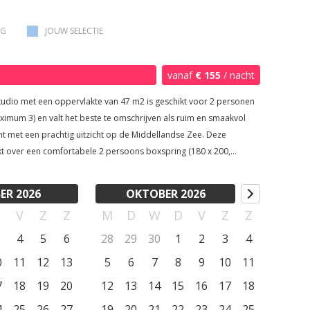
ter beschikking (tegen vergoeding).
AG
JOUW SELECTIE
vanaf
€ 155
/ nacht
tudio met een oppervlakte van 47 m2 is geschikt voor 2 personen
ximum 3) en valt het beste te omschrijven als ruim en smaakvol
ht met een prachtig uitzicht op de Middellandse Zee. Deze
kt over een comfortabele 2 persoons boxspring (180 x 200,
el te scheiden), een ruime badkamer en een sfeervolle
mer voorzien van een éénpersoons slaapbank, een koelkast met
ER 2026
OKTOBER 2026
 en faciliteiten voor koffie of thee. De badkamer heeft een
D
V
Z
Z
M
D
W
D
V
Z
Z
ouche met regendouche, een toilet en een wastafel. Verder is
oorzien van badhanddoeken (dagelijks vervangen door nieuwe),
4
5
6
28
29
30
1
2
3
4
tion, shampoo, conditioner en een föhn. Ook zwembadlakens
0
11
12
13
5
6
7
8
9
10
11
 voorzien. De studio wordt elke dag schoongemaakt. Op deze
bieden wij een echte hotelservice aan. Buiten beschikt de studio
7
18
19
20
12
13
14
15
16
17
18
n eigen privéterras met een uitkijkend over de mooie tuin en een
4
25
26
27
19
20
21
22
23
24
25