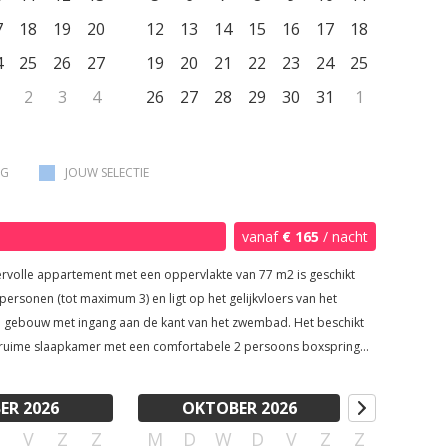
ag schoongemaakt. Op deze manier bieden wij een echte
hikt het appartement over een privé-terras
7
18
19
20
12
13
14
15
16
17
18
lounge corner en terras in de voortuin waar je jezelf heerlijk kunt
4
25
26
27
19
20
21
22
23
24
25
ppartement voorzien van draadloos
2
3
4
26
27
28
29
30
31
1
t en kan je tv kijken door middel van een Google Chromecast. Ook
belangrijk: de slaapkamer van van het appartement is voorzien
arkeren kan op het domein en er is ook een
l voor elektrische wagens ter beschikking (tegen vergoeding). De
AG
JOUW SELECTIE
oor dit appartement komt op € 250 per nacht op basis van 4
en.
vanaf
€ 165
/ nacht
ervolle appartement met een oppervlakte van 77 m2 is geschikt
personen (tot maximum 3) en ligt op het gelijkvloers van het
ebouw met ingang aan de kant van het zwembad. Het beschikt
 ruime slaapkamer met een comfortabele 2 persoons boxspring
200, eventueel te scheiden), 1 badkamer, een open keuken en een
olle woonkamer voorzien van een éénpersoons slaapbank. De
ER 2026
OKTOBER 2026
er heeft een inloopdouche met regendouche, een apart toilet en
D
V
Z
Z
M
D
W
D
V
Z
Z
stafel. Verder is deze voorzien van badhanddoeken (dagelijks