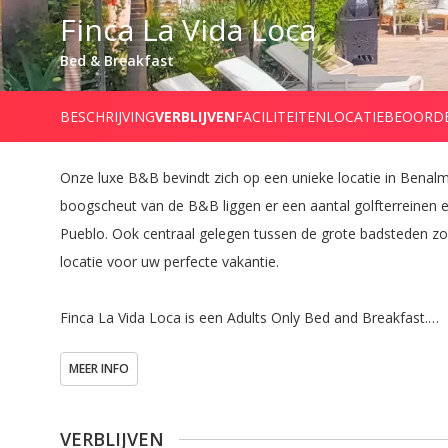
Finca La Vida Loca
Bed & Breakfast
BESCHRIJVING
VERBLIJVEN
FACILITEITEN
LOCATIE
BEOORD
Onze luxe B&B bevindt zich op een unieke locatie in Benal
boogscheut van de B&B liggen er een aantal golfterreinen 
Pueblo. Ook centraal gelegen tussen de grote badsteden zoa
locatie voor uw perfecte vakantie.

Finca La Vida Loca is een Adults Only Bed and Breakfast.

Wij bieden een sfeervolle plek voor levensgenieters. Of u n
MEER INFO
prachtige stranden of om onder de stralende zon sportief aa
ervoor dat het je aan niets ontbreekt.
VERBLIJVEN