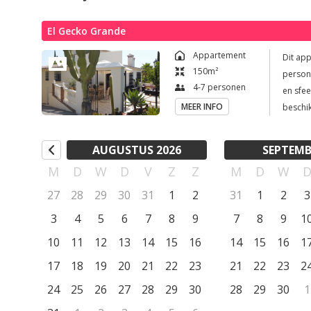
El Gecko Grande
Appartement
Dit ap
150
m²
persone
4-7 personen
en sfee
MEER INFO
beschi
persoon
badkam
AUGUSTUS 2026
SEPTEMB
van 2 
M
D
W
D
V
Z
Z
M
D
W
en-sui
De 2e 
27
28
29
30
31
1
2
31
1
2
3
deze ka
3
4
5
6
7
8
9
7
8
9
1
apparte
10
11
12
13
14
15
16
14
15
16
middel
1
slaapka
17
18
19
20
21
22
23
21
22
23
2
Buiten
24
25
26
27
28
29
30
28
29
30
1
set, ee
Parkere