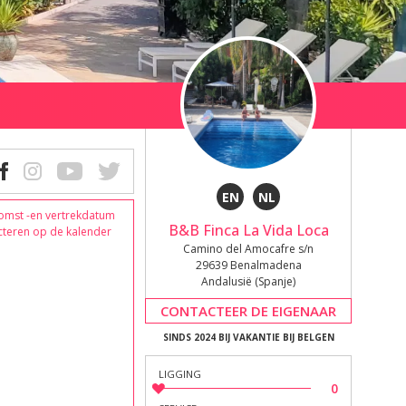
EN
NL
omst -en vertrekdatum
B&B Finca La Vida Loca
cteren op de kalender
Camino del Amocafre s/n
29639 Benalmadena
Andalusië (Spanje)
CONTACTEER DE EIGENAAR
SINDS 2024 BIJ VAKANTIE BIJ BELGEN
LIGGING
0