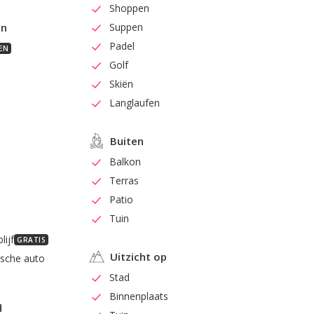
Shoppen
en
Suppen
Padel
EN
Golf
Skiën
Langlaufen
Buiten
Balkon
Terras
Patio
Tuin
lijf
GRATIS
Uitzicht op
ische auto
Stad
Binnenplaats
d