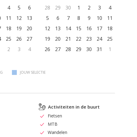
gen door nieuwe), bodylotion, shampoo, conditioner en een föhn.
4
5
6
28
29
30
1
2
3
4
lakens worden voorzien. De keuken is voorzien van een
0
11
12
13
5
6
7
8
9
10
11
t met minibar, een koffiezetapparaat, een tweepits kookplaat en
linnen. Het appartement wordt elke dag schoongemaakt. Op deze
7
18
19
20
12
13
14
15
16
17
18
bieden wij een echte hotelservice aan. Buiten beschikt het
4
25
26
27
19
20
21
22
23
24
25
ment over een privé-terras en terras in de voortuin waar je jezelf
2
3
4
26
27
28
29
30
31
1
trekken. Verder is het ganse appartement voorzien van
os internet en tv kijken kan door middel van een Google
cast. Ook niet onbelangrijk: de slaapkamer van het appartement
airconditioning. Parkeren kan op het domein en er is ook
AG
JOUW SELECTIE
dpaal voor elektrische wagens ter beschikking (tegen vergoeding).
s voor dit appartement komt op € 155 per nacht op basis van 2
en.
Activiteiten in de buurt
Fietsen
MTB
Wandelen