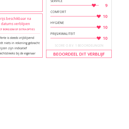
SERVICE
9
COMFORT
10
rijs beschikbaar na
HYGIËNE
e datums verblijven
10
EF BORGSOM OF EXTRA OPTIES
PRIJS/KWALITEIT
10
ferte is steeds vrijblijvend
dt niets in rekening gebracht
SCORE O.B.V. 1 BEOORDELINGEN
rijzen zijn indicatief
BEOORDEEL DIT VERBLIJF
echtstreeks bij de eigenaar