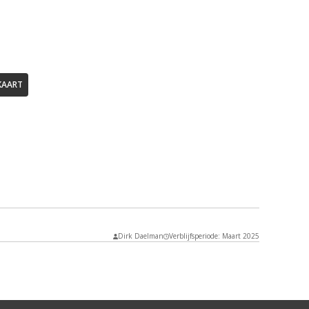
KAART
Dirk Daelman
Verblijfsperiode: Maart 2025