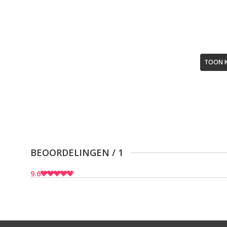
TOON 
BEOORDELINGEN
/
1
9.6
9
9
10