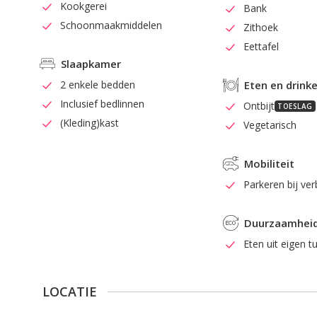
Kookgerei
Bank
Schoonmaakmiddelen
Zithoek
Eettafel
Slaapkamer
2 enkele bedden
Eten en drink
Inclusief bedlinnen
Ontbijt
TOESLAG
(Kleding)kast
Vegetarisch
Mobiliteit
Parkeren bij verb
Duurzaamhei
Eten uit eigen t
LOCATIE