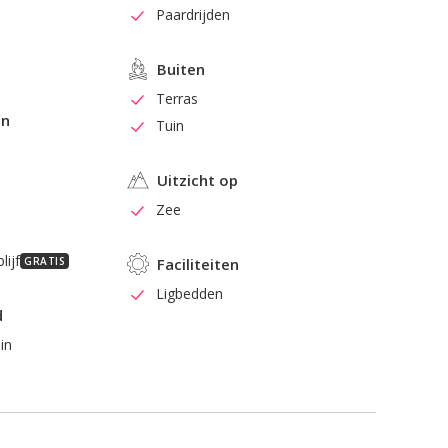
Paardrijden
Buiten
Terras
en
Tuin
Uitzicht op
Zee
lijf
GRATIS
Faciliteiten
Ligbedden
d
uin