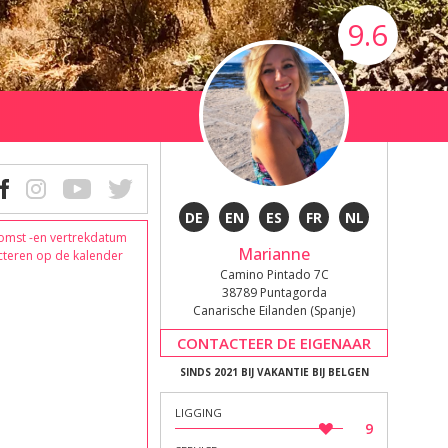
9.6
DE
EN
ES
FR
NL
omst -en vertrekdatum
Marianne
cteren op de kalender
Camino Pintado 7C
38789 Puntagorda
Canarische Eilanden (Spanje)
CONTACTEER DE EIGENAAR
SINDS 2021 BIJ VAKANTIE BIJ BELGEN
LIGGING
9