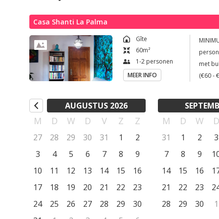
Je verblijft in een prachtig gastenverblijf voor 2 personen 
met bibliotheek, een volledig uitgeruste keuken, een slaap
Casa Shanti La Palma
kunnen worden) en een TV, een en suite badkamer met douche
Gîte
MINIMUM VERBL
hangstoelen en een zonneterras met ligzetels. Kortom de ideal
60
m²
persone
1-2 personen
met bu
Gratis parkeren kan op de ruime parking aan de woning.

MEER INFO
(€60 - 
Mogelijke extra's: ontbijt, luxe ontbijt met bubbels, massag
Naast zalige vakanties biedt Casa Shanti ook herbronningswek
AUGUSTUS 2026
SEPTEMB
https://casashantilapalma.com
M
D
W
D
V
Z
Z
M
D
W
27
28
29
30
31
1
2
31
1
2
3
3
4
5
6
7
8
9
7
8
9
1
10
11
12
13
14
15
16
14
15
16
1
17
18
19
20
21
22
23
21
22
23
2
24
25
26
27
28
29
30
28
29
30
1