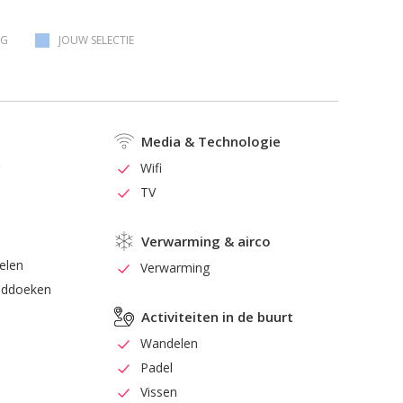
AG
JOUW SELECTIE
Media & Technologie
r
Wifi
TV
Verwarming & airco
kelen
Verwarming
anddoeken
Activiteiten in de buurt
Wandelen
Padel
Vissen