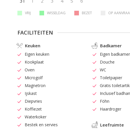
31
1
2
3
4
5
6
VRIJ
WISSELDAG
BEZET
OP AANVRA
FACILITEITEN
Keuken
Badkamer
Eigen keuken
Eigen badkame
Kookplaat
Douche
Oven
WC
Microgolf
Toiletpapier
Magnetron
Gratis toiletarti
Ijskast
Inclusief badh
Diepvries
Föhn
Koffiezet
Haardroger
Waterkoker
Bestek en servies
Leefruimte