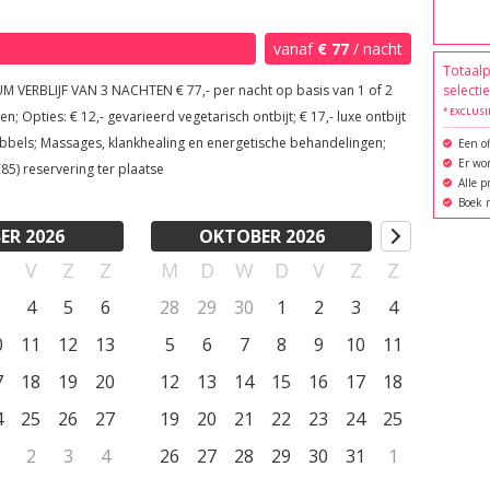
met oceaanzicht. Dit bestaat uit een knusse woonkamer 
kamer met 2 aparte bedden (die tegen elkaar geschoven 
vanaf
€ 77
/ nacht
 en toilet, een gezellig overdekt terras met 
Totaalp
IJF VAN 3 NACHTEN € 77,- per nacht op basis van 1 of 2
selecti
e stiltevakantie volledig in de natuur.

* EXCLUSI
n; Opties: € 12,- gevarieerd vegetarisch ontbijt; € 17,- luxe ontbijt
bbels; Massages, klankhealing en energetische behandelingen;
Een of
Er wor
€85) reservering ter plaatse
Alle p
e, energetische behandelingen.

Boek r
en (retreats) aan en verblijf voor telewerkers: 
ER 2026
OKTOBER 2026
D
V
Z
Z
M
D
W
D
V
Z
Z
4
5
6
28
29
30
1
2
3
4
0
11
12
13
5
6
7
8
9
10
11
7
18
19
20
12
13
14
15
16
17
18
4
25
26
27
19
20
21
22
23
24
25
2
3
4
26
27
28
29
30
31
1