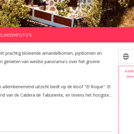
ELINGEN
FOTO'S
met prachtig bloeiende amandelbomen, pijnbomen en 
kan genieten van weidse panorama's over het groene 
Aank
sele
en adembenemend uitzicht biedt op de kloof "El Roque". El 
d van de Caldera de Taburiente, en tevens het hoogste 
ij.

ermarktjes, restaurantjes, een pizzeria, bank, apotheek 
 Palma.
