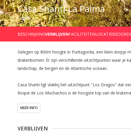
Casa Shanti La Palma
Logies
BESCHRIJVING
VERBLIJVEN
FACILITEITEN
LOCATIE
BEOORD
Gelegen op 800m hoogte in Puntagorda, een klein dorpje 
drakenbomen. Er zijn verschillende uitzichtpunten waar je 
landschap, de bergen en de Atlantische oceaan.

Casa Shanti ligt vlakbij het uitzichtpunt "Los Dragos" dat e
Roque de Los Muchachos is de hoogste top van de kraterran
punt van het eiland. De wandelroute naar el Roque start vlakb
MEER INFO
Bovendien ben je hier op een steenworp afstand van (bio)sup
en tankstation met de goedkoopste brandstofprijzen van La
VERBLIJVEN